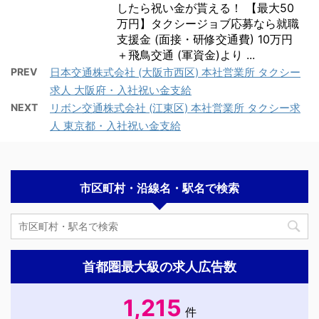
したら祝い金が貰える！ 【最大50
万円】タクシージョブ応募なら就職
支援金 (面接・研修交通費) 10万円
＋飛鳥交通 (軍資金)より ...
PREV
日本交通株式会社 (大阪市西区) 本社営業所 タクシー
求人 大阪府・入社祝い金支給
NEXT
リボン交通株式会社 (江東区) 本社営業所 タクシー求
人 東京都・入社祝い金支給
市区町村・沿線名・駅名で検索
首都圏最大級の求人広告数
1,215
件