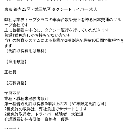
東京 都内23区・武三地区 タクシードライバー 求人
弊社は業界トップクラスの車両台数や売上を誇る日本交通のグル
ープ会社です
主に首都圏を中心に、タクシー運行を行っていただきます
普通1種免許しかお持ちでない方でも
当社の教育システムによる指導で2種免許が
最短10日間
で取得でき
ます
（免許取得費用は無料）
【雇用形態】
正社員
【応募資格】
学歴不問
業種・職種未経験者歓迎
第一種普通免許取得後3年以上の方（AT車限定免許も可）
2種免許の取得は、弊社負担でサポートします
2種免許取得者、ドライバー経験者 大歓迎
介護職員初任者研修 資格者 優遇