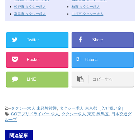
松戸市 タクシー求人
柏市 タクシー求人
富里市 タクシー求人
白井市 タクシー求人
Twitter
Share
B!
Pocket
Hatena
LINE
コピーする
-
タクシー求人 未経験歓迎
,
タクシー求人 東京都［入社祝い金］
-
GOアプリドライバー 求人
,
タクシー求人 東京 練馬区
,
日本交通グ
ループ
関連記事