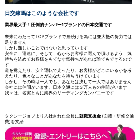
日交練馬はこのような会社です
業界最大手！圧倒的ナンバー1ブランドの日本交通です
未来にわたってTOPブランドで居続ける為には並大抵の努力では
足りません
しかし難しいことではないと思っています
安全に、迅速に、そして、心からお客様に選んで頂けるよう、気
持ちを込めてお客様をもてなす気持ちがあれば誰でもできるので
す
道を覚えたり、安全運転で走ったり、お客様がどこにいるかを考
えたり、色々なことがあなたを待ちうけています
しかし、その時は一人でも、あなたは決して一人ではありません
会社には仲間がいます。日本交通には３万人もの仲間がいます
我々は、名実ともに業界のリーディングカンパニーです
タクシージョブより入社された全員に
就職支援金
(面接・研修交通
費)を支給