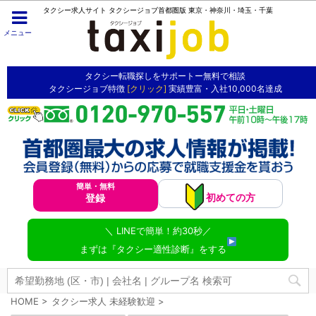
タクシー求人サイト タクシージョブ首都圏版 東京・神奈川・埼玉・千葉
メニュー
タクシー転職探しをサポートー無料で相談
タクシージョブ特徴
[クリック]
実績豊富・入社10,000名達成
簡単・無料
初めての方
登録
＼ LINEで簡単！約30秒／
まずは『タクシー適性診断』をする
HOME
>
タクシー求人 未経験歓迎
>