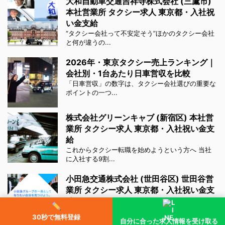
大和自動車交通吉祥寺株式会社 (三鷹市)
本社営業所 タクシー求人 東京都・入社祝
い金支給
“タクシー会社って不安定そう”ほかのタクシー会社
と何が違うの...
2026年・東京タクシー売上ランキング｜
会社別・1台あたり日車営収を比較
「日車営収」の数字は、タクシー会社選びの重要な
ポイントの一つ...
株式会社グリーンキャブ (新宿区) 本社営
業所 タクシー求人 東京都・入社祝い金支
給
これからタクシー転職を始めようという方へ 当社
に入社する9割...
小田急交通株式会社 (世田谷区) 世田谷営
業所 タクシー求人 東京都・入社祝い金支
給
安定した小田急グループの小田急交通が未経験を全
30秒で無料登録
面的にサポート...
自分に合った求人情報を受け取る