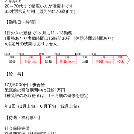
21歳以上
20～70代まで幅広い方が活躍中です
65才選択定年制（原則的に70歳まで）
【勤務日・時間】
1日おきの勤務で1ヶ月に11～13勤務
1乗務あたり実働時間は15時間30分（休憩時間3時間あり）
※法定外の残業はありません
【給 与】
17万5000円＋歩合給
配属前の研修期間中は日給1万円
1種免許のみ取得者は、1ヶ月弱の研修を想定
年3回（3月上旬・６月下旬・12月上旬）
【待遇・福利厚生】
社会保険完備
交通費支給（社内規定あり）