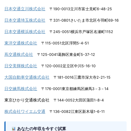
日本交通立川株式会社
〒190-0013立川市富士見町6-48-25
日本交通埼玉株式会社
〒331-0801さいたま市北区今羽町69-16
日本交通横浜株式会社
〒245-0051横浜市戸塚区名瀬町1152
東洋交通株式会社
〒115-0051北区浮間5-4-51
蔦交通株式会社
〒125-0041葛飾区東金町5-37-12
日交美輝株式会社
〒120-0002足立区中川5-16-10
大国自動車交通株式会社
〒181-0016三鷹市深大寺2-21-15
日交練馬株式会社
〒176-0001東京都練馬区練馬3－3－14
東京ひかり交通株式会社
〒144-0052大田区蒲田1-8-4
株式会社ワイエム交通
〒136-0082江東区新木場1-6-11
あなたの年収を今すぐ試算