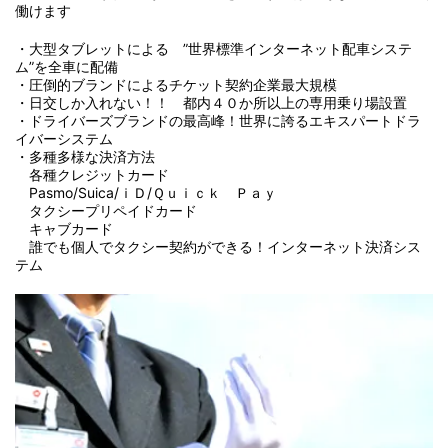
働けます
・大型タブレットによる ”世界標準インターネット配車システ
ム”を全車に配備
・圧倒的ブランドによるチケット契約企業最大規模
・日交しか入れない！！ 都内４０か所以上の専用乗り場設置
・ドライバーズブランドの最高峰！世界に誇るエキスパートドラ
イバーシステム
・多種多様な決済方法
各種クレジットカード
Pasmo/Suica/ｉＤ/Ｑｕｉｃｋ Ｐａｙ
タクシープリペイドカード
キャブカード
誰でも個人でタクシー契約ができる！インターネット決済シス
テム