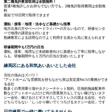
第二種免許教習取得は全額無料！
普通1種免許しかお持ちでない方でも、2種免許取得費用は全額無
料
最短で10日間で取得できます
運転・接客・地理・法令など基礎から指導
地方出身の方やペーパードライバーの方もいるので、研修センタ
ーで地理の講習会を行います
熟練教官による説明なのでよく利用する道から先に覚えられます
研修期間中も1万円の日当
運転、接客、地理など未経験者向けに基礎から丁寧に指導しなが
らも、研修期間中も１万円の日当が支給いたします
練馬区にある和気あいあいとした会社
当社の強みはズバリ！
”アットホーム”な雰囲気を持ちながら実は安定度No.1の乗務ができ
る会社
数多くの専用乗り場やタクシーチケット契約、圧倒的無線配車件
数などアットホームだけど何の営業努力もしてない稼げないタク
シー会社、稼げるけどギスギスしてストレスの溜まる会社、その
どちらでもない「しっかり稼いでくつろげるタクシー会社」です
日交練馬で一緒に働いてみませんか