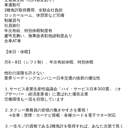
車通勤可
2種免許取得費用、全額会社負担
ロッカールーム、休憩室など完備
制服貸与
社員旅行
年次有給、特別休暇制度有
慶弔見舞い、無事故表彰他諸制度あり
全車AT車
【休日・休暇】
月6～8日（シフト制）、年次有給休暇、特別休暇
他社の追随を許さない
業界リーディングカンパニー日本交通の抜群の優位性
１.サービス産業生産性協議会「ハイ・サービス日本300選」（オ
ブザーバー：経済産業省）に選ばれた優良企業
労働環境も一流を目指しています
２.タクシー乗務員の皆様の働きやすさを重視！
→全車：禁煙・カーナビ搭載・各種カード＆電子マネー対応
３.一生モノの資格である2種免許を取得すれば、あなた次第で長く