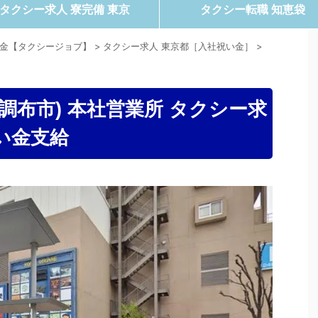
タクシー求人 寮完備 東京
タクシー転職 知恵袋
い金【タクシージョブ】
>
タクシー求人 東京都［入社祝い金］
>
調布市) 本社営業所 タクシー求
い金支給