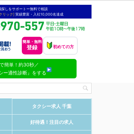
職探しをサポートー無料で相談
[クリック]
実績豊富・入社10,000名達成
簡単・無料
初めての方
登録
NEで簡単！約30秒／
シー適性診断』をする
タクシー求人 千葉
好待遇！注目の求人