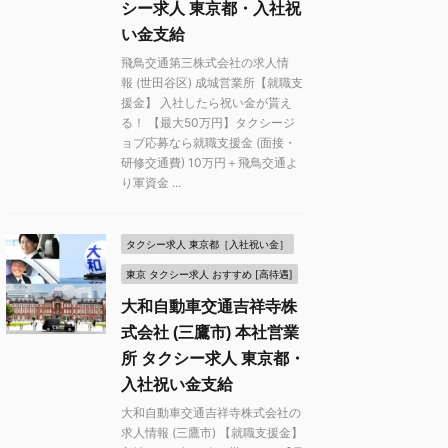
シー求人 東京都・入社祝
い金支給
飛鳥交通第三株式会社の求人情
報 (世田谷区) 成城営業所【就職支
援金】 入社したら祝い金が貰え
る！ 【最大50万円】タクシージ
ョブ応募なら就職支援金 (面接・
研修交通費) 10万円＋飛鳥交通よ
り軍資金 ...
タクシー求人 東京都［入社祝い金］
東京 タクシー求人 おすすめ [高待遇]
大和自動車交通吉祥寺株
式会社 (三鷹市) 本社営業
所 タクシー求人 東京都・
入社祝い金支給
大和自動車交通吉祥寺株式会社の
求人情報 (三鷹市) 【就職支援金】