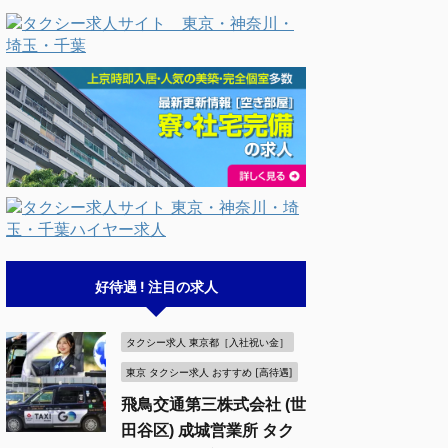
好待遇 ! 注目の求人
タクシー求人 東京都［入社祝い金］
東京 タクシー求人 おすすめ [高待遇]
飛鳥交通第三株式会社 (世
田谷区) 成城営業所 タク