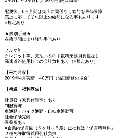
2ヶ月目～6ヶ月目／30万円(隔日勤務)
配属後、6ヶ月間は売上に関係なく給与を最低保障
売上に応じてそれ以上の給与になる事もあります
※規定あり
★餞別手当★
在籍期間により餞別手当あり
ノルマ無し
クレジット等、支払い系の手数料乗務員負担なし
高速道路使用料金の会社負担あり（※規定あり）
【平均月収】
2019年4月実績：40万円（隔日勤務の場合）
【待遇・福利厚生】
社員寮（家具付個室）あり
制服貸与
車通勤・バイク通勤・自転車通勤可
社会保険完備
保養所あり
※企業内保育園（６ヶ月～５歳）正社員は「保育料無料」
２種免許取得費用会社負担