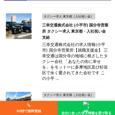
タクシー求人 東京都［入社祝い金］
三幸交通株式会社 (小平市) 国分寺営業
所 タクシー求人 東京都・入社祝い金
支給
三幸交通株式会社の求人情報(小平
市) 国分寺営業所【就職支援金】 三
幸交通は国分寺の地域に根ざしたタ
クシー会社 「あなたの街に幸せ
を」をモットーに多摩地区及び杉並
区で永く愛されてきた会社です こ
の小平 ...
タクシー求人 東京都［入社祝い金］
荏原交通株式会社 (品川区) 本社営業所
タクシー求人 東京都・入社祝い金支給
30秒で無料登録
自分に合った求人情報を受け取る