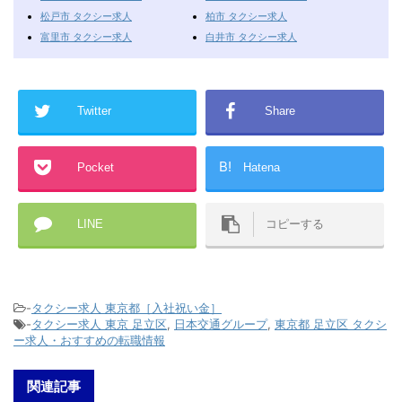
松戸市 タクシー求人
柏市 タクシー求人
富里市 タクシー求人
白井市 タクシー求人
Twitter
Share
B!
Pocket
Hatena
LINE
コピーする
-
タクシー求人 東京都［入社祝い金］
-
タクシー求人 東京 足立区
,
日本交通グループ
,
東京都 足立区 タクシ
ー求人・おすすめの転職情報
関連記事