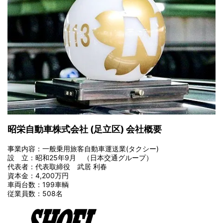
昭栄自動車株式会社 (足立区) 会社概要
事業内容：一般乗用旅客自動車運送業(タクシー)
設 立：昭和25年9月 （日本交通グループ）
代表者：
代表取締役
武居 利春
資本金：4,200万円
車両台数：199車輌
従業員数：508名