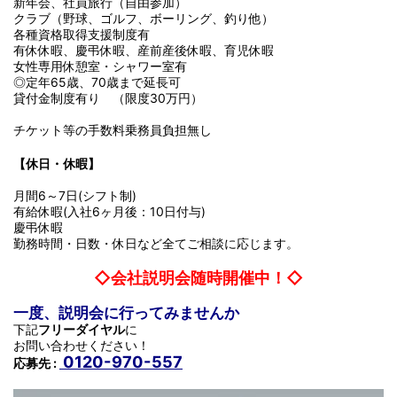
新年会、社員旅行（自由参加）
クラブ（野球、ゴルフ、ボーリング、釣り他）
各種資格取得支援制度有
有休休暇、慶弔休暇、産前産後休暇、育児休暇
女性専用休憩室・シャワー室有
◎定年65歳、70歳まで延長可
貸付金制度有り （限度30万円）
チケット等の手数料乗務員負担無し
【休日・休暇】
月間6～7日(シフト制)
有給休暇(入社6ヶ月後：10日付与)
慶弔休暇
勤務時間・日数・休日など全てご相談に応じます。
◇会社説明会随時開催中！◇
一度、説明会に行ってみませんか
下記
フリーダイヤル
に
お問い合わせください！
0120-970-557
応募先 :