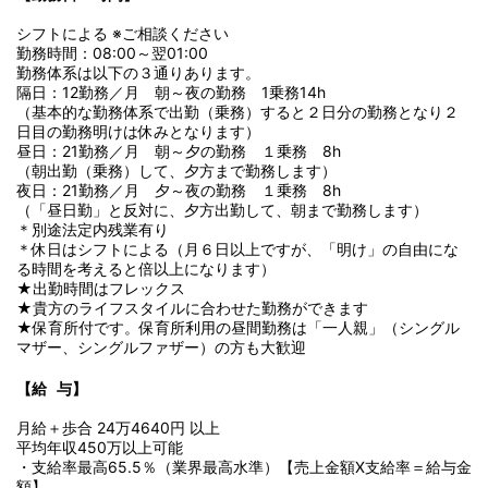
シフトによる ※ご相談ください
勤務時間：08:00～翌01:00
勤務体系は以下の３通りあります。
隔日：12勤務／月 朝～夜の勤務 1乗務14h
（基本的な勤務体系で出勤（乗務）すると２日分の勤務となり２
日目の勤務明けは休みとなります）
昼日：21勤務／月 朝～夕の勤務 １乗務 8h
（朝出勤（乗務）して、夕方まで勤務します）
夜日：21勤務／月 夕～夜の勤務 １乗務 8h
（「昼日勤」と反対に、夕方出勤して、朝まで勤務します）
＊別途法定内残業有り
＊休日はシフトによる（月６日以上ですが、「明け」の自由にな
る時間を考えると倍以上になります）
★出勤時間はフレックス
★貴方のライフスタイルに合わせた勤務ができます
★保育所付です。保育所利用の昼間勤務は「一人親」（シングル
マザー、シングルファザー）の方も大歓迎
【給 与】
月給＋歩合 24万4640円 以上
平均年収450万以上可能
・支給率最高65.5％（業界最高水準）【売上金額X支給率＝給与金
額】