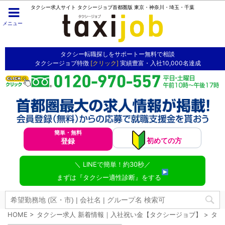
タクシー求人サイト タクシージョブ首都圏版 東京・神奈川・埼玉・千葉
メニュー
タクシー転職探しをサポートー無料で相談
タクシージョブ特徴
[クリック]
実績豊富・入社10,000名達成
簡単・無料
初めての方
登録
＼ LINEで簡単！約30秒／
まずは『タクシー適性診断』をする
HOME
>
タクシー求人 新着情報｜入社祝い金【タクシージョブ】
>
タク