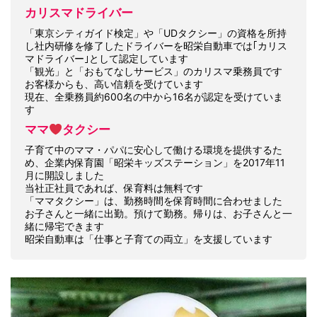
カリスマドライバー
「東京シティガイド検定」や「UDタクシー」の資格を所持
し社内研修を修了したドライバーを昭栄自動車では｢カリス
マドライバー｣として認定しています
「観光」と「おもてなしサービス」のカリスマ乗務員です
お客様からも、高い信頼を受けています
現在、全乗務員約600名の中から16名が認定を受けていま
す
ママ
タクシー
子育て中のママ・パパに安心して働ける環境を提供するた
め、企業内保育園「昭栄キッズステーション」を2017年11
月に開設しました
当社正社員であれば、保育料は無料です
「ママタクシー」は、勤務時間を保育時間に合わせました
お子さんと一緒に出勤。預けて勤務。帰りは、お子さんと一
緒に帰宅できます
昭栄自動車は「仕事と子育ての両立」を支援しています