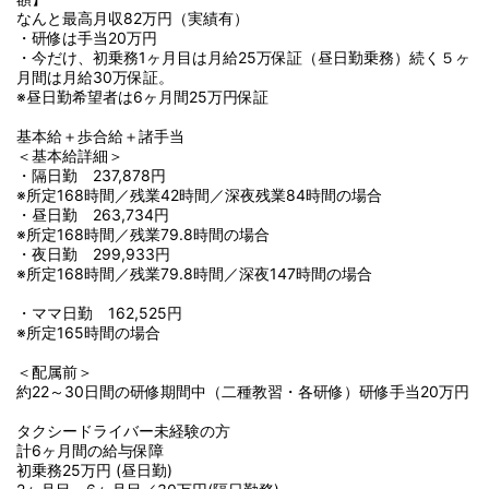
なんと最高月収82万円（実績有）
・研修は手当20万円
・今だけ、初乗務1ヶ月目は月給25万保証（昼日勤乗務）続く５ヶ
月間は月給30万保証。
※昼日勤希望者は6ヶ月間25万円保証
基本給＋歩合給＋諸手当
＜基本給詳細＞
・隔日勤 237,878円
※所定168時間／残業42時間／深夜残業84時間の場合
・昼日勤 263,734円
※所定168時間／残業79.8時間の場合
・夜日勤 299,933円
※所定168時間／残業79.8時間／深夜147時間の場合
・ママ日勤 162,525円
※所定165時間の場合
＜配属前＞
約22～30日間の研修期間中（二種教習・各研修）研修手当20万円
タクシードライバー未経験の方
計6ヶ月間の給与保障
初乗務25万円 (昼日勤)