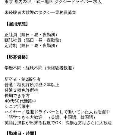
東京 都内23区・武三地区 タクシードライバー 求人
未経験者大歓迎のタクシー乗務員募集
【雇用形態】
正社員（隔日・昼・夜勤務）
嘱託社員（隔日・昼・夜勤務）
定時制（隔日・昼・夜勤務）
【応募資格】
学歴不問・経験不問（未経験者歓迎）
新卒者・第2新卒者
普通１種免許所持歴２年以上
普通２種免許所持
長期できる方
40代50代活躍中
シニア活躍中
ハイヤー／送迎ドライバーとして働いていた人も活躍中
「語学できる方歓迎」（英語、中国語、韓国語）
英語は挨拶が出来る程度でOK、流暢な方はさらに大歓迎
【勤務日・時間】