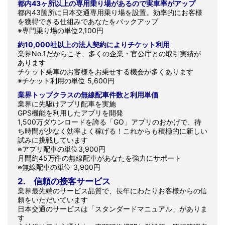
都内43ヶ所以上の専用乗り場があるので実車率がアップ
都内43箇所に日本交通専用乗り場を設置。効率的にお客様
を獲得できる仕組みであなたをバックアップ
※専門乗り場の単位2,100円
約10,000社以上の法人契約によりチケット利用
業界No.1だからこそ、多くの企業・官公庁との取引実績が
あります
チケット乗車のお客様をお乗せする機会が多くあります
※チケット利用の単位 5,600円
業界トップクラスの無線配車件数と利用単価
業界に先駆けアプリ配車を実施
GPS機能を利用したアプリを開発
1,500万ダウンロードを誇る「GO」アプリのおかげで、待
ち時間が少なく効率よく稼げる！これからも積極的に新しい
試みに挑戦しています
※アプリ配車の単位3,900円
月間約45万件の無線配車があなたを強力にサポート
※無線配車の単位 3,900円
2. 信頼の接客サービス
業界最先端のサービス品質で、長年にわたりお客様からの信
頼をいただいています
日本交通のサービスは「スタンダードマニュアル」がありま
す