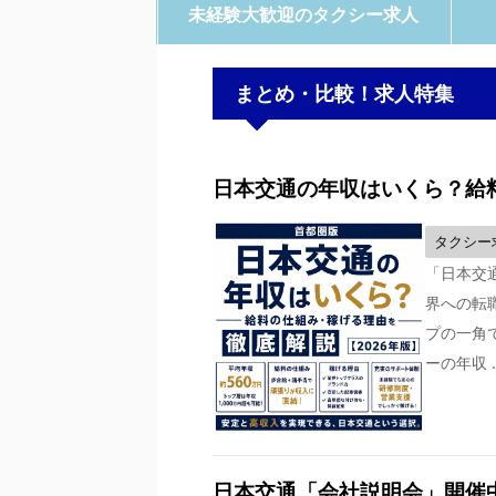
未経験大歓迎のタクシー求人
まとめ・比較！求人特集
日本交通の年収はいくら？給料
タクシー
「日本交
界への転
プの一角
ーの年収 .
日本交通「会社説明会」開催中