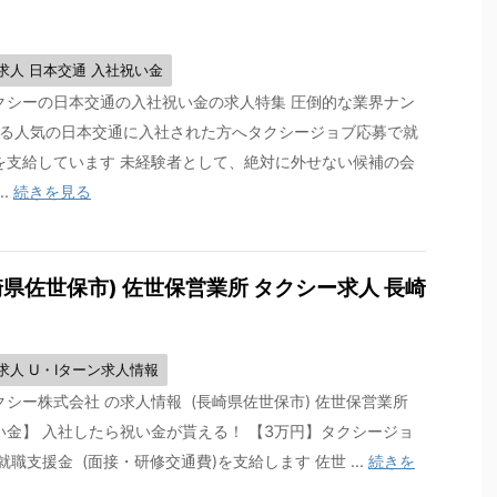
求人 日本交通 入社祝い金
クシーの日本交通の入社祝い金の求人特集 圧倒的な業界ナン
誇る人気の日本交通に入社された方へタクシージョブ応募で就
を支給しています 未経験者として、絶対に外せない候補の会
..
続きを見る
県佐世保市) 佐世保営業所 タクシー求人 長崎
求人 U・Iターン求人情報
シー株式会社 の求人情報 (長崎県佐世保市) 佐世保営業所
い金】 入社したら祝い金が貰える！ 【3万円】タクシージョ
就職支援金 (面接・研修交通費)を支給します 佐世 ...
続きを