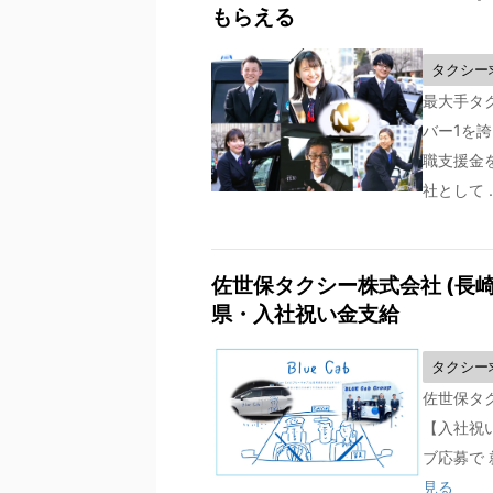
もらえる
タクシー
最大手タ
バー1を
職支援金
社として .
佐世保タクシー株式会社 (長崎
県・入社祝い金支給
タクシー
佐世保タク
【入社祝
ブ応募で 
見る