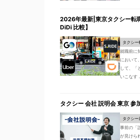
2026年最新|東京タクシー転職
DiDi 比較】
タクシー
就職前に
において
して、「
いこなす .
タクシー 会社 説明会 東京 
タクシー
事前の「
が見けら