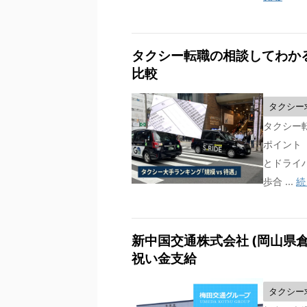
タクシー転職の相談してわかる
比較
タクシー
タクシー
ポイント
とドライ
歩合 ...
続
新中国交通株式会社 (岡山県倉
祝い金支給
タクシー