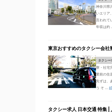
神奈川県
いエリア
言われて
年収は約 .
東京おすすめのタクシー会社寮
タクシー
寮・社宅
業前の住
先ずは、
う そ ...
タクシー求人 日本交通 特集 