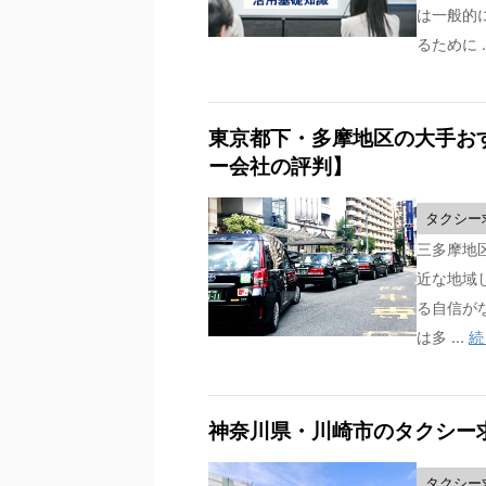
は一般的
るために .
東京都下・多摩地区の大手お
ー会社の評判】
タクシー
三多摩地
近な地域
る自信が
は多 ...
続
神奈川県・川崎市のタクシー
タクシー