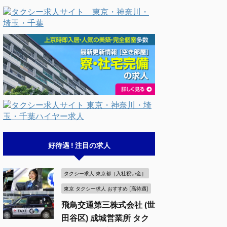
好待遇 ! 注目の求人
タクシー求人 東京都［入社祝い金］
東京 タクシー求人 おすすめ [高待遇]
飛鳥交通第三株式会社 (世
田谷区) 成城営業所 タク