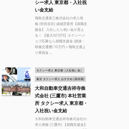
シー求人 東京都・入社祝
い金支給
飛鳥交通第三株式会社の求人情
報 (世田谷区) 成城営業所【就職支
援金】 入社したら祝い金が貰え
る！ 【最大50万円】タクシージ
ョブ応募なら就職支援金 (面接・
研修交通費) 10万円＋飛鳥交通よ
り軍資金 ...
タクシー求人 東京都［入社祝い金］
東京 タクシー求人 おすすめ [高待遇]
大和自動車交通吉祥寺株
式会社 (三鷹市) 本社営業
所 タクシー求人 東京都・
入社祝い金支給
大和自動車交通吉祥寺株式会社の
求人情報 (三鷹市) 【就職支援金】