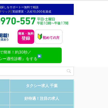
職探しをサポートー無料で相談
[クリック]
実績豊富・入社10,000名達成
簡単・無料
初めての方
登録
NEで簡単！約30秒／
シー適性診断』をする
タクシー求人 千葉
好待遇！注目の求人