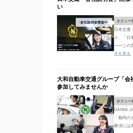
い
タクシー
日本交通・
り、「日
——この言
きを見る
大和自動車交通グループ「会
参加してみませんか
タクシー
DAIWA 
「都内の
要項には具