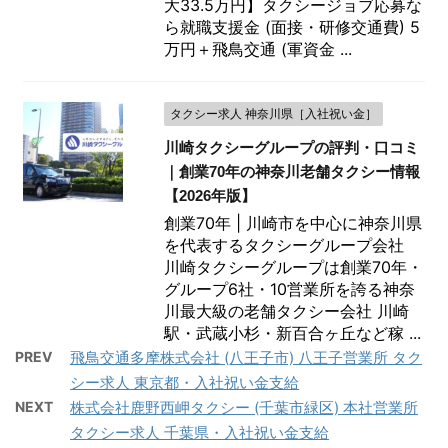
大33.5万円】タクシージョブ応募な
ら就職支援金 (面接・研修交通費) 5
万円＋飛鳥交通 (軍資金 ...
タクシー求人 神奈川県［入社祝い金］
川崎タクシーグループの評判・口コミ
｜創業70年の神奈川老舗タクシー情報
【2026年版】
創業70年 | 川崎市を中心に神奈川県
を代表するタクシーグループ会社
川崎タクシーグループは創業70年・
グループ6社・10営業所を誇る神奈
川最大級の老舗タクシー会社 川崎
駅・武蔵小杉・新百合ヶ丘など稼 ...
PREV
飛鳥交通多摩株式会社 (八王子市) 八王子営業所 タク
シー求人 東京都・入社祝い金支給
NEXT
株式会社鹿野西岬タクシー (千葉市緑区) 本社営業所
タクシー求人 千葉県・入社祝い金支給