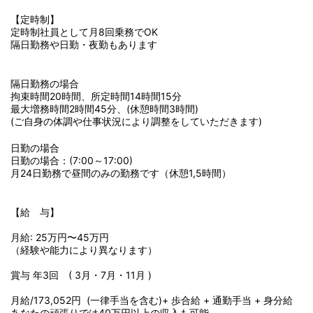
【定時制】
定時制社員として月8回乗務でOK
隔日勤務や日勤・夜勤もあります
隔日勤務の場合
拘束時間20時間、所定時間14時間15分
最大増務時間2時間45分、(休憩時間3時間)
(ご自身の体調や仕事状況により調整をしていただきます)
日勤の場合
日勤の場合：(7:00～17:00)
月24日勤務で昼間のみの勤務です（休憩1,5時間）
【給 与】
⽉給: 25万円〜45万円
（経験や能力により異なります）
賞与 年3回 ( 3月・7月・11月 )
月給/173,052円 (一律手当を含む)+ 歩合給 + 通勤手当 + 身分給
あなたの頑張りでは40万円以上の収入も可能