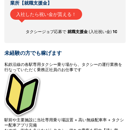
業所【就職支援金
】
入社したら祝い金が貰える！
タクシージョブ応募で
就職支援金
(入社祝い金)
10
万円
を支給しま
未経験の方でも稼げます
私鉄沿線の各駅専用タクシー乗り場から、タクシーの運行業務を
行なっていただく乗務正社員のお仕事です
駅前や主要施設に当社専用乗り場設置 + 高い無線配車率 + タクシ
ー配車アプリ完備