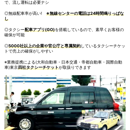
で、流し運転は必要ナシ
◎無線配車率が高い!
※無線センターの電話は24時間鳴りっぱな
し
◎タクシー
配車アプリ(GO)
を搭載しているので、素早くお客様の
確保が可能
◎
5000社以上の企業や官公庁と専属契約
しているタクシーチケッ
トで売上の確保がしやすい
※業務提携による(大和自動車・日本交通・帝都自動車・国際自動
車)東京
四社タクシーチケット
が取扱りできます