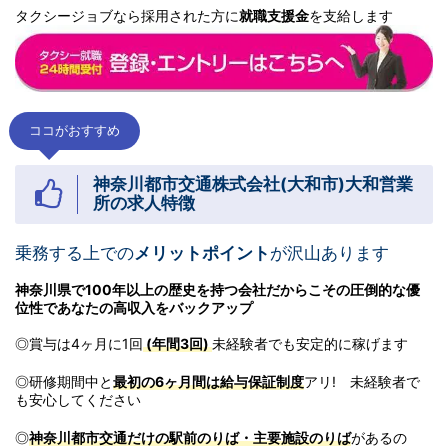
タクシージョブなら採用された方に
就職支援金
を支給します
ココがおすすめ
神奈川都市交通株式会社
(大和市)大和営業
所の求人特徴
乗務する上での
メリットポイント
が沢山あります
神奈川県で100年以上の歴史を持つ会社だからこその圧倒的な優
位性であなたの高収入をバックアップ
◎賞与は4ヶ月に1回
(年間3回)
未経験者でも安定的に稼げます
◎研修期間中と
最初の6ヶ月間は給与保証制度
アリ! 未経験者で
も安心してください
◎
神奈川都市交通だけの駅前のりば・主要施設のりば
があるの