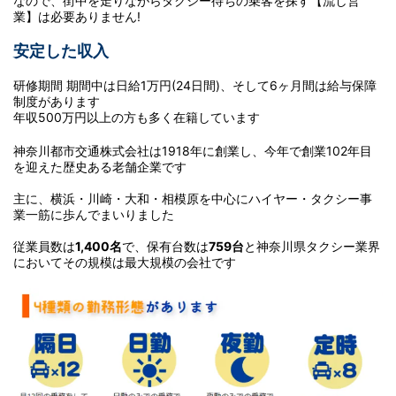
なので、街中を走りながらタクシー待ちの乗客を探す【流し営
業】は必要ありません!
安定した収入
研修期間 期間中は日給1万円(24日間)、そして6ヶ月間は給与保障
制度があります
年収500万円以上の方も多く在籍しています
神奈川都市交通株式会社は1918年に創業し、今年で創業102年目
を迎えた歴史ある老舗企業です
主に、横浜・川崎・大和・相模原を中心にハイヤー・タクシー事
業一筋に歩んでまいりました
従業員数は
1,400名
で、保有台数は
759台
と神奈川県タクシー業界
においてその規模は最大規模の会社です