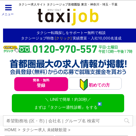
タクシー求人サイト タクシージョブ首都圏版 東京・神奈川・埼玉・千葉
メニュー
タクシー転職探しをサポートー無料で相談
タクシージョブ特徴
[クリック]
実績豊富・入社10,000名達成
簡単・無料
初めての方
登録
＼ LINEで簡単！約30秒／
まずは『タクシー適性診断』をする
HOME
>
タクシー求人 未経験歓迎
>