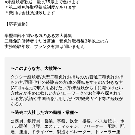
※未経験者歓迎 最長75歳まで働けます
＊第二種免許取得養成制度があります
＊費用は会社負担致します
【応募資格】
学歴年齢不問やる気のある方大募集
二種免許所持者または普通一種免許取得後3年以上の方
実務経験年数、ブランク有無は問いません
〜このような方、大歓迎〜
タクシー経験者/大型二種免許お持ちの方/普通二種免許お持
ちの方/同業他社の経験者の方/車の運転をするのが好きな方
(AT可)/地元で収入をあげたい方/未経験から手に職つけたい
方休みが多めに欲しい方/ハローワークでお仕事を探されて
いる方/英語や中国語を活用したい方/観光ガイド等の経験が
ある方
〜過去ご入社した方の職種・業種〜
公務員、銀行員、営業、事務、飲食、接客、バス運転手、ホ
テル関係、介護、エステティシャン、フリーター、配送、配
達、運送、ドライバー、製造オペレーター、トレーラー運