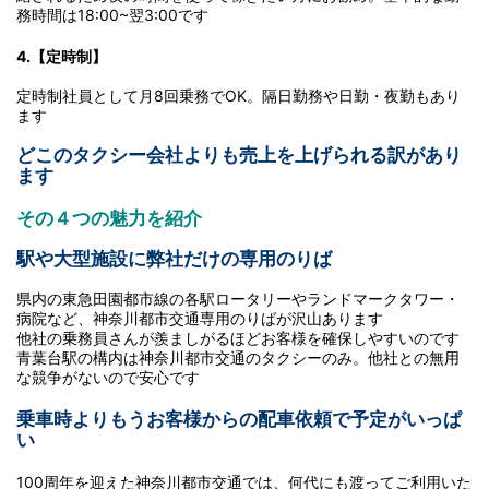
務時間は18:00~翌3:00です
4.【定時制】
定時制社員として月8回乗務でOK。隔日勤務や日勤・夜勤もあり
ます
どこのタクシー会社よりも売上を上げられる訳があり
ます
その４つの魅力を紹介
駅や大型施設に弊社だけの専用のりば
県内の東急田園都市線の各駅ロータリーやランドマークタワー・
病院など、神奈川都市交通専用のりばが沢山あります
他社の乗務員さんが羨ましがるほどお客様を確保しやすいのです
青葉台駅の構内は神奈川都市交通のタクシーのみ。他社との無用
な競争がないので安心です
乗車時よりもうお客様からの配車依頼で予定がいっぱ
い
100周年を迎えた神奈川都市交通では、何代にも渡ってご利用いた