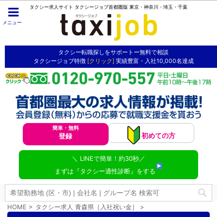
タクシー求人サイト タクシージョブ首都圏版 東京・神奈川・埼玉・千葉
メニュー
タクシー転職探しをサポートー無料で相談
タクシージョブ特徴
[クリック]
実績豊富・入社10,000名達成
簡単・無料
初めての方
登録
＼ LINEで簡単！約30秒／
まずは『タクシー適性診断』をする
HOME
>
タクシー求人 青森県［入社祝い金］
>