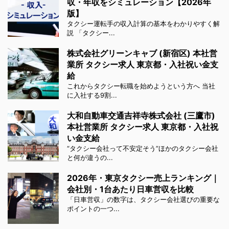
収・年収をシミュレーション【2026年
版】
タクシー運転手の収入計算の基本をわかりやすく解
説 「タクシー...
株式会社グリーンキャブ (新宿区) 本社営
業所 タクシー求人 東京都・入社祝い金支
給
これからタクシー転職を始めようという方へ 当社
に入社する9割...
大和自動車交通吉祥寺株式会社 (三鷹市)
本社営業所 タクシー求人 東京都・入社祝
い金支給
“タクシー会社って不安定そう”ほかのタクシー会社
と何が違うの...
2026年・東京タクシー売上ランキング｜
会社別・1台あたり日車営収を比較
「日車営収」の数字は、タクシー会社選びの重要な
ポイントの一つ...