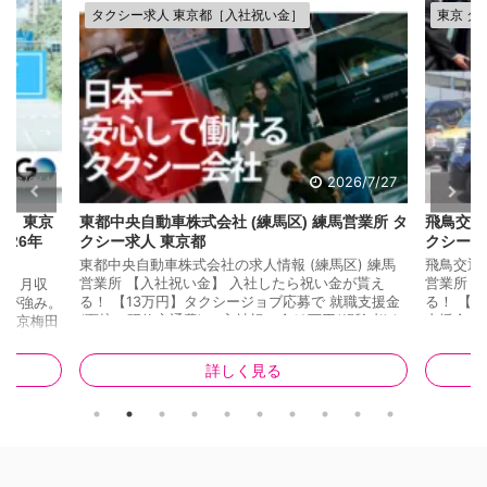
タクシー求人 東京都［入社祝い金］
東京 タ
026/8/4
2026/7/27
説｜東京
東都中央自動車株式会社 (練馬区) 練馬営業所 タ
飛鳥交通
026年
クシー求人 東京都
クシー求
東都中央自動車株式会社の求人情報 (練馬区) 練馬
飛鳥交通
営業所 【入社祝い金】 入社したら祝い金が貰え
営業所【
間・月収
る！ 【13万円】タクシージョブ応募で 就職支援金
る！ 【
力が強み。
(面接・研修交通費) ＋入社祝い金10万円(経験者)を
支援金 (
「東京梅田
支給します 東都自動車交通グループは、基幹事業
軍資金 現
安心なの
であるタクシー部門だけでなく ハイヤー・観光バ
人気のエ
て、この記
詳しく見る
ス・自動車教習所・ホテル・ゴルフ場・不動産賃貸
で高収入
6月〜7月
等、様々な事業を展開しております。 昭和27年の
て営業所
確認でき
設立以来、様々な経済情勢を経験してきましたが、
く、高級
確認できま
東都自動車交通グループは全ての資産を自社で保有
田定額の
梅田交通
しており、 無借金・無借地経 ...
ます 業界
判・口コ
...