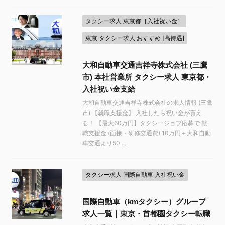
タクシー求人 東京都［入社祝い金］
東京 タクシー求人 おすすめ [高待遇]
大和自動車交通吉祥寺株式会社 (三鷹
市) 本社営業所 タクシー求人 東京都・
入社祝い金支給
大和自動車交通吉祥寺株式会社の求人情報 (三鷹
市) 【就職支援金】 入社したら祝い金が貰え
る！ 【最大60万円】タクシージョブ応募で 就
職支援金 (面接・研修交通費) 10万円＋大和自動
車交通より50 ...
タクシー求人 国際自動車 入社祝い金
国際自動車（kmタクシー）グループ
求人一覧｜東京・首都圏タクシー転職