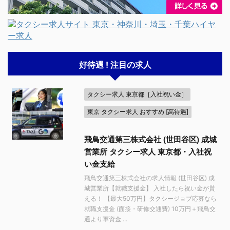
好待遇 ! 注目の求人
タクシー求人 東京都［入社祝い金］
東京 タクシー求人 おすすめ [高待遇]
飛鳥交通第三株式会社 (世田谷区) 成城
営業所 タクシー求人 東京都・入社祝
い金支給
飛鳥交通第三株式会社の求人情報 (世田谷区) 成
城営業所【就職支援金】 入社したら祝い金が貰
える！ 【最大50万円】タクシージョブ応募なら
就職支援金 (面接・研修交通費) 10万円＋飛鳥交
通より軍資金 ...