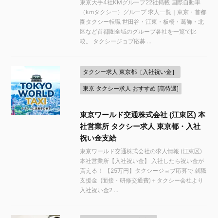
東京大手4社KMグループ22社掲載 国際自動車
（kmタクシー）グループ 求人一覧｜東京・首都
圏タクシー転職 世田谷・江東・板橋・葛飾・北
区など首都圏全域のグループ各社を一覧で比
較。 タクシージョブ応募 ...
タクシー求人 東京都［入社祝い金］
東京 タクシー求人 おすすめ [高待遇]
東京ワールド交通株式会社 (江東区) 本
社営業所 タクシー求人 東京都・入社
祝い金支給
東京ワールド交通株式会社の求人情報 (江東区)
本社営業所【入社祝い金】 入社したら祝い金が
貰える！ 【25万円】タクシージョブ応募で 就職
支援金 (面接・研修交通費)＋タクシー会社より
入社祝い金2 ...