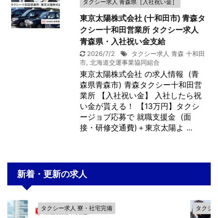
タクシー求人 青森県［入社祝い金］
東京太陽株式会社 (十和田市) 青森タ
クシー十和田営業所 タクシー求人
青森県・入社祝い金支給
2026/7/2
タクシー求人 青森 十和田
市
,
北海道交運事業協同組合
東京太陽株式会社 の求人情報 (青
森県青森市) 青森タクシー十和田営
業所 【入社祝い金】 入社したら祝
い金が貰える！ 【13万円】タクシ
ージョブ応募で 就職支援金 (面
接・研修交通費)＋東京太陽よ ...
新着・更新の求人
タクシー求人 寮・社宅完備
タクシー