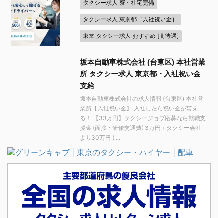
タクシー求人 寮・社宅完備
タクシー求人 東京都［入社祝い金］
東京 タクシー求人 おすすめ [高待遇]
坂本自動車株式会社 (台東区) 本社営業
所 タクシー求人 東京都・入社祝い金
支給
坂本自動車株式会社の求人情報 (台東区) 本社営
業所【入社祝い金】 入社したら祝い金が貰え
る！ 【33万円】タクシージョブ応募なら就職支
援金 (面接・研修交通費) 3万円＋タクシー会社
より30万円 ( ...