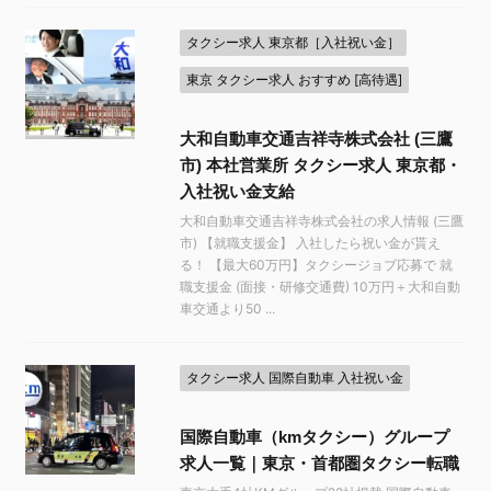
タクシー求人 東京都［入社祝い金］
東京 タクシー求人 おすすめ [高待遇]
大和自動車交通吉祥寺株式会社 (三鷹
市) 本社営業所 タクシー求人 東京都・
入社祝い金支給
大和自動車交通吉祥寺株式会社の求人情報 (三鷹
市) 【就職支援金】 入社したら祝い金が貰え
る！ 【最大60万円】タクシージョブ応募で 就
職支援金 (面接・研修交通費) 10万円＋大和自動
車交通より50 ...
タクシー求人 国際自動車 入社祝い金
国際自動車（kmタクシー）グループ
求人一覧｜東京・首都圏タクシー転職