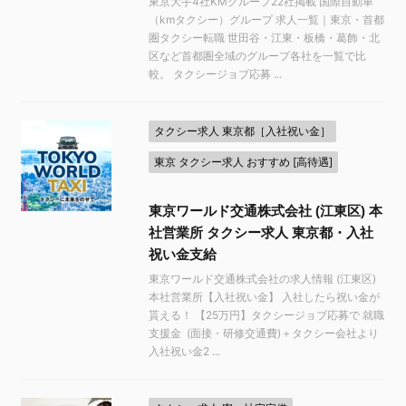
東京大手4社KMグループ22社掲載 国際自動車
（kmタクシー）グループ 求人一覧｜東京・首都
圏タクシー転職 世田谷・江東・板橋・葛飾・北
区など首都圏全域のグループ各社を一覧で比
較。 タクシージョブ応募 ...
タクシー求人 東京都［入社祝い金］
東京 タクシー求人 おすすめ [高待遇]
東京ワールド交通株式会社 (江東区) 本
社営業所 タクシー求人 東京都・入社
祝い金支給
東京ワールド交通株式会社の求人情報 (江東区)
本社営業所【入社祝い金】 入社したら祝い金が
貰える！ 【25万円】タクシージョブ応募で 就職
支援金 (面接・研修交通費)＋タクシー会社より
入社祝い金2 ...