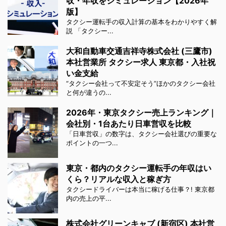
収・年収をシミュレーション【2026年
版】
タクシー運転手の収入計算の基本をわかりやすく解
説 「タクシー...
大和自動車交通吉祥寺株式会社 (三鷹市)
本社営業所 タクシー求人 東京都・入社祝
い金支給
“タクシー会社って不安定そう”ほかのタクシー会社
と何が違うの...
2026年・東京タクシー売上ランキング｜
会社別・1台あたり日車営収を比較
「日車営収」の数字は、タクシー会社選びの重要な
ポイントの一つ...
東京・都内のタクシー運転手の年収はい
くら？リアルな収入と稼ぎ方
タクシードライバーは本当に稼げる仕事？! 東京都
内の売上の平...
株式会社グリーンキャブ (新宿区) 本社営