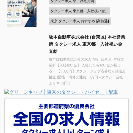
タクシー求人 寮・社宅完備
タクシー求人 東京都［入社祝い金］
東京 タクシー求人 おすすめ [高待遇]
坂本自動車株式会社 (台東区) 本社営業
所 タクシー求人 東京都・入社祝い金
支給
坂本自動車株式会社の求人情報 (台東区) 本社営
業所【入社祝い金】 入社したら祝い金が貰え
る！ 【33万円】タクシージョブ応募なら就職支
援金 (面接・研修交通費) 3万円＋タクシー会社
より30万円 ( ...