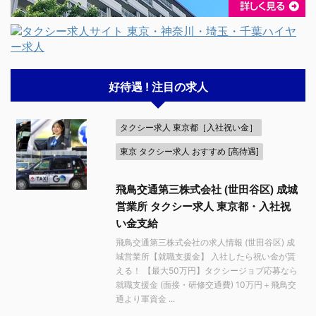
好待遇 ! 注目の求人
タクシー求人 東京都［入社祝い金］
東京 タクシー求人 おすすめ [高待遇]
飛鳥交通第三株式会社 (世田谷区) 成城
営業所 タクシー求人 東京都・入社祝
い金支給
飛鳥交通第三株式会社の求人情報 (世田谷区) 成
城営業所【就職支援金】 入社したら祝い金が貰
える！ 【最大50万円】タクシージョブ応募なら
就職支援金 (面接・研修交通費) 10万円＋飛鳥交
通より軍資金 ...