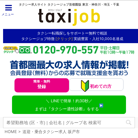
タクシー求人サイト タクシージョブ首都圏版 東京・神奈川・埼玉・千葉
メニュー
タクシー転職探しをサポートー無料で相談
タクシージョブ特徴
[クリック]
実績豊富・入社10,000名達成
簡単・無料
初めての方
登録
＼ LINEで簡単！約30秒／
まずは『タクシー適性診断』をする
HOME
>
送迎・乗合タクシー求人 坂戸市