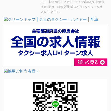
る！ 【33万円】タクシージョブ応募なら就職支
援金 (面接・研修交通費) 3万円＋タクシー会社
より30万円 ( ...