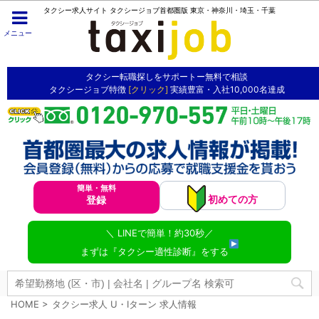
タクシー求人サイト タクシージョブ首都圏版 東京・神奈川・埼玉・千葉
メニュー
タクシー転職探しをサポートー無料で相談
タクシージョブ特徴
[クリック]
実績豊富・入社10,000名達成
簡単・無料
初めての方
登録
＼ LINEで簡単！約30秒／
まずは『タクシー適性診断』をする
HOME
>
タクシー求人 U・Iターン 求人情報