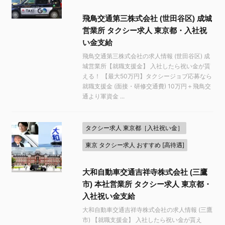
飛鳥交通第三株式会社 (世田谷区) 成城
営業所 タクシー求人 東京都・入社祝
い金支給
飛鳥交通第三株式会社の求人情報 (世田谷区) 成
城営業所【就職支援金】 入社したら祝い金が貰
える！ 【最大50万円】タクシージョブ応募なら
就職支援金 (面接・研修交通費) 10万円＋飛鳥交
通より軍資金 ...
タクシー求人 東京都［入社祝い金］
東京 タクシー求人 おすすめ [高待遇]
大和自動車交通吉祥寺株式会社 (三鷹
市) 本社営業所 タクシー求人 東京都・
入社祝い金支給
大和自動車交通吉祥寺株式会社の求人情報 (三鷹
市) 【就職支援金】 入社したら祝い金が貰え