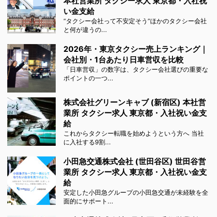
本社営業所 タクシー求人 東京都・入社祝
い金支給
“タクシー会社って不安定そう”ほかのタクシー会社
と何が違うの...
2026年・東京タクシー売上ランキング｜
会社別・1台あたり日車営収を比較
「日車営収」の数字は、タクシー会社選びの重要な
ポイントの一つ...
株式会社グリーンキャブ (新宿区) 本社営
業所 タクシー求人 東京都・入社祝い金支
給
これからタクシー転職を始めようという方へ 当社
に入社する9割...
小田急交通株式会社 (世田谷区) 世田谷営
業所 タクシー求人 東京都・入社祝い金支
給
安定した小田急グループの小田急交通が未経験を全
面的にサポート...