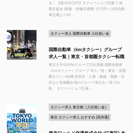
る！ 【最大60万円】タクシージョブ応募で 就
職支援金 (面接・研修交通費) 10万円＋大和自動
車交通より50 ...
タクシー求人 国際自動車 入社祝い金
国際自動車（kmタクシー）グループ
求人一覧｜東京・首都圏タクシー転職
東京大手4社KMグループ22社掲載 国際自動車
（kmタクシー）グループ 求人一覧｜東京・首都
圏タクシー転職 世田谷・江東・板橋・葛飾・北
区など首都圏全域のグループ各社を一覧で比
較。 タクシージョブ応募 ...
タクシー求人 東京都［入社祝い金］
東京 タクシー求人 おすすめ [高待遇]