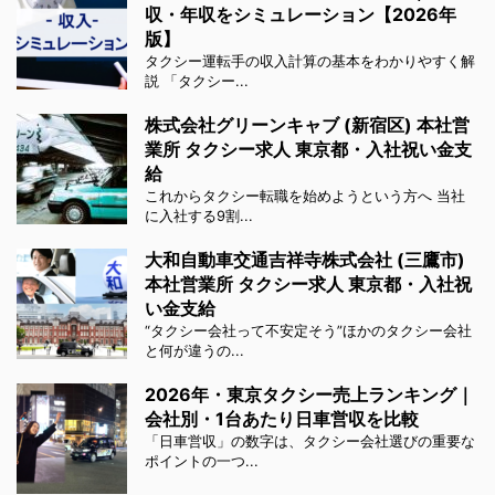
収・年収をシミュレーション【2026年
版】
タクシー運転手の収入計算の基本をわかりやすく解
説 「タクシー...
株式会社グリーンキャブ (新宿区) 本社営
業所 タクシー求人 東京都・入社祝い金支
給
これからタクシー転職を始めようという方へ 当社
に入社する9割...
大和自動車交通吉祥寺株式会社 (三鷹市)
本社営業所 タクシー求人 東京都・入社祝
い金支給
“タクシー会社って不安定そう”ほかのタクシー会社
と何が違うの...
2026年・東京タクシー売上ランキング｜
会社別・1台あたり日車営収を比較
「日車営収」の数字は、タクシー会社選びの重要な
ポイントの一つ...