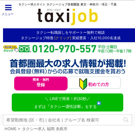
タクシー求人サイト タクシージョブ首都圏版 東京・神奈川・埼玉・千葉
メニュー
タクシー転職探しをサポートー無料で相談
タクシージョブ特徴
[クリック]
実績豊富・入社10,000名達成
簡単・無料
初めての方
登録
＼ LINEで簡単！約30秒／
まずは『タクシー適性診断』をする
HOME
>
タクシー求人 福岡 糸島市