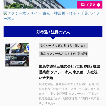
好待遇 ! 注目の求人
タクシー求人 東京都［入社祝い金］
東京 タクシー求人 おすすめ [高待遇]
飛鳥交通第三株式会社 (世田谷区) 成城
営業所 タクシー求人 東京都・入社祝
い金支給
飛鳥交通第三株式会社の求人情報 (世田谷区) 成
城営業所【就職支援金】 入社したら祝い金が貰
える！ 【最大50万円】タクシージョブ応募なら
就職支援金 (面接・研修交通費) 10万円＋飛鳥交
通より軍資金 ...