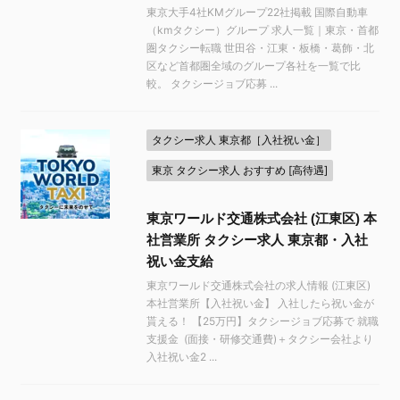
東京大手4社KMグループ22社掲載 国際自動車
（kmタクシー）グループ 求人一覧｜東京・首都
圏タクシー転職 世田谷・江東・板橋・葛飾・北
区など首都圏全域のグループ各社を一覧で比
較。 タクシージョブ応募 ...
タクシー求人 東京都［入社祝い金］
東京 タクシー求人 おすすめ [高待遇]
東京ワールド交通株式会社 (江東区) 本
社営業所 タクシー求人 東京都・入社
祝い金支給
東京ワールド交通株式会社の求人情報 (江東区)
本社営業所【入社祝い金】 入社したら祝い金が
貰える！ 【25万円】タクシージョブ応募で 就職
支援金 (面接・研修交通費)＋タクシー会社より
入社祝い金2 ...