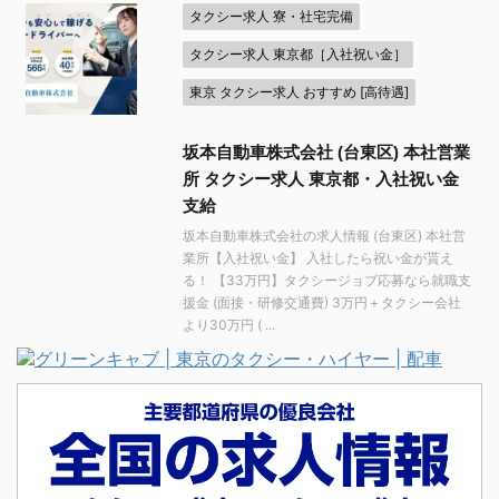
タクシー求人 寮・社宅完備
タクシー求人 東京都［入社祝い金］
東京 タクシー求人 おすすめ [高待遇]
坂本自動車株式会社 (台東区) 本社営業
所 タクシー求人 東京都・入社祝い金
支給
坂本自動車株式会社の求人情報 (台東区) 本社営
業所【入社祝い金】 入社したら祝い金が貰え
る！ 【33万円】タクシージョブ応募なら就職支
援金 (面接・研修交通費) 3万円＋タクシー会社
より30万円 ( ...