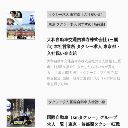
タクシー求人 東京都［入社祝い金］
東京 タクシー求人 おすすめ [高待遇]
大和自動車交通吉祥寺株式会社 (三鷹
市) 本社営業所 タクシー求人 東京都・
入社祝い金支給
大和自動車交通吉祥寺株式会社の求人情報 (三鷹
市) 【就職支援金】 入社したら祝い金が貰え
る！ 【最大60万円】タクシージョブ応募で 就
職支援金 (面接・研修交通費) 10万円＋大和自動
車交通より50 ...
タクシー求人 国際自動車 入社祝い金
国際自動車（kmタクシー）グループ
求人一覧｜東京・首都圏タクシー転職