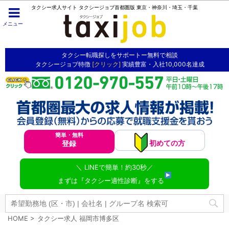
タクシー求人サイト タクシージョブ首都圏版 東京・神奈川・埼玉・千葉
メニュー
タクシー転職探しをサポートー無料で相談
タクシージョブ特徴
[クリック]
実績豊富・入社10,000名達成
簡単・無料
初めての方
登録
＼ LINEで簡単！約30秒／
まずは『タクシー適性診断』をする
HOME
>
タクシー求人 福岡市博多区