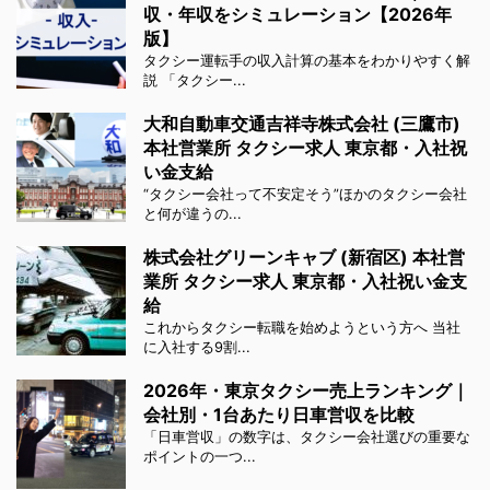
収・年収をシミュレーション【2026年
版】
タクシー運転手の収入計算の基本をわかりやすく解
説 「タクシー...
大和自動車交通吉祥寺株式会社 (三鷹市)
本社営業所 タクシー求人 東京都・入社祝
い金支給
“タクシー会社って不安定そう”ほかのタクシー会社
と何が違うの...
株式会社グリーンキャブ (新宿区) 本社営
業所 タクシー求人 東京都・入社祝い金支
給
これからタクシー転職を始めようという方へ 当社
に入社する9割...
2026年・東京タクシー売上ランキング｜
会社別・1台あたり日車営収を比較
「日車営収」の数字は、タクシー会社選びの重要な
ポイントの一つ...