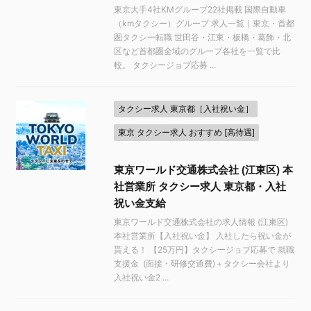
東京大手4社KMグループ22社掲載 国際自動車
（kmタクシー）グループ 求人一覧｜東京・首都
圏タクシー転職 世田谷・江東・板橋・葛飾・北
区など首都圏全域のグループ各社を一覧で比
較。 タクシージョブ応募 ...
タクシー求人 東京都［入社祝い金］
東京 タクシー求人 おすすめ [高待遇]
東京ワールド交通株式会社 (江東区) 本
社営業所 タクシー求人 東京都・入社
祝い金支給
東京ワールド交通株式会社の求人情報 (江東区)
本社営業所【入社祝い金】 入社したら祝い金が
貰える！ 【25万円】タクシージョブ応募で 就職
支援金 (面接・研修交通費)＋タクシー会社より
入社祝い金2 ...