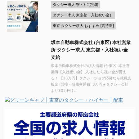
タクシー求人 寮・社宅完備
タクシー求人 東京都［入社祝い金］
東京 タクシー求人 おすすめ [高待遇]
坂本自動車株式会社 (台東区) 本社営業
所 タクシー求人 東京都・入社祝い金
支給
坂本自動車株式会社の求人情報 (台東区) 本社営
業所【入社祝い金】 入社したら祝い金が貰え
る！ 【33万円】タクシージョブ応募なら就職支
援金 (面接・研修交通費) 3万円＋タクシー会社
より30万円 ( ...