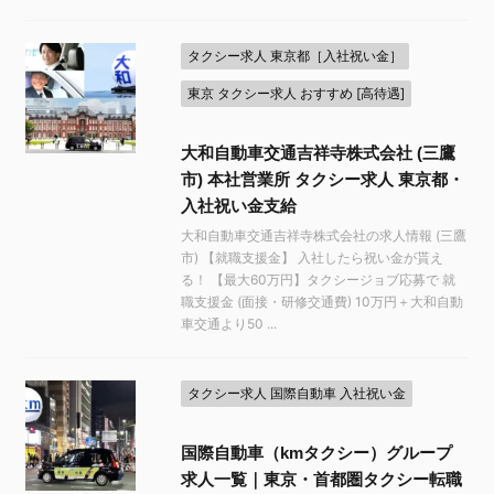
タクシー求人 東京都［入社祝い金］
東京 タクシー求人 おすすめ [高待遇]
大和自動車交通吉祥寺株式会社 (三鷹
市) 本社営業所 タクシー求人 東京都・
入社祝い金支給
大和自動車交通吉祥寺株式会社の求人情報 (三鷹
市) 【就職支援金】 入社したら祝い金が貰え
る！ 【最大60万円】タクシージョブ応募で 就
職支援金 (面接・研修交通費) 10万円＋大和自動
車交通より50 ...
タクシー求人 国際自動車 入社祝い金
国際自動車（kmタクシー）グループ
求人一覧｜東京・首都圏タクシー転職