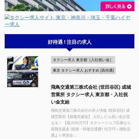
好待遇 ! 注目の求人
タクシー求人 東京都［入社祝い金］
東京 タクシー求人 おすすめ [高待遇]
飛鳥交通第三株式会社 (世田谷区) 成城
営業所 タクシー求人 東京都・入社祝
い金支給
飛鳥交通第三株式会社の求人情報 (世田谷区) 成
城営業所【就職支援金】 入社したら祝い金が貰
える！ 【最大50万円】タクシージョブ応募なら
就職支援金 (面接・研修交通費) 10万円＋飛鳥交
通より軍資金 ...