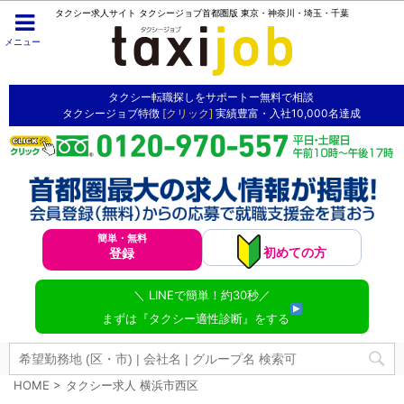
タクシー求人サイト タクシージョブ首都圏版 東京・神奈川・埼玉・千葉
メニュー
タクシー転職探しをサポートー無料で相談
タクシージョブ特徴
[クリック]
実績豊富・入社10,000名達成
簡単・無料
初めての方
登録
＼ LINEで簡単！約30秒／
まずは『タクシー適性診断』をする
HOME
>
タクシー求人 横浜市西区