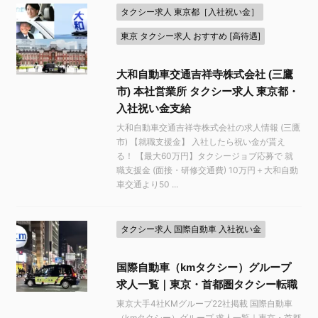
タクシー求人 東京都［入社祝い金］
東京 タクシー求人 おすすめ [高待遇]
大和自動車交通吉祥寺株式会社 (三鷹
市) 本社営業所 タクシー求人 東京都・
入社祝い金支給
大和自動車交通吉祥寺株式会社の求人情報 (三鷹
市) 【就職支援金】 入社したら祝い金が貰え
る！ 【最大60万円】タクシージョブ応募で 就
職支援金 (面接・研修交通費) 10万円＋大和自動
車交通より50 ...
タクシー求人 国際自動車 入社祝い金
国際自動車（kmタクシー）グループ
求人一覧｜東京・首都圏タクシー転職
東京大手4社KMグループ22社掲載 国際自動車
（kmタクシー）グループ 求人一覧｜東京・首都