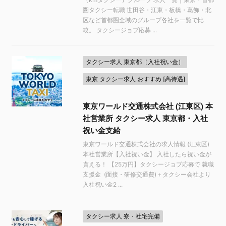
圏タクシー転職 世田谷・江東・板橋・葛飾・北
区など首都圏全域のグループ各社を一覧で比
較。 タクシージョブ応募 ...
タクシー求人 東京都［入社祝い金］
東京 タクシー求人 おすすめ [高待遇]
東京ワールド交通株式会社 (江東区) 本
社営業所 タクシー求人 東京都・入社
祝い金支給
東京ワールド交通株式会社の求人情報 (江東区)
本社営業所【入社祝い金】 入社したら祝い金が
貰える！ 【25万円】タクシージョブ応募で 就職
支援金 (面接・研修交通費)＋タクシー会社より
入社祝い金2 ...
タクシー求人 寮・社宅完備