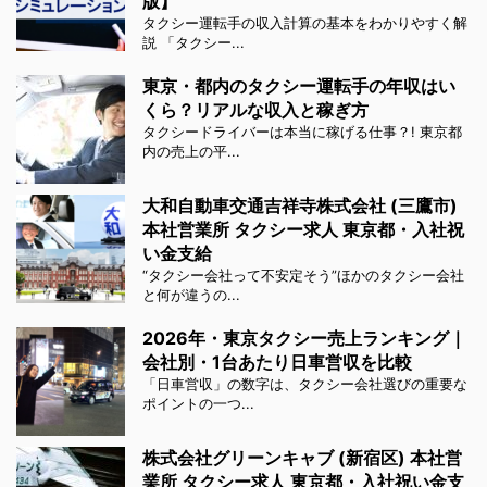
版】
タクシー運転手の収入計算の基本をわかりやすく解
説 「タクシー...
東京・都内のタクシー運転手の年収はい
くら？リアルな収入と稼ぎ方
タクシードライバーは本当に稼げる仕事？! 東京都
内の売上の平...
大和自動車交通吉祥寺株式会社 (三鷹市)
本社営業所 タクシー求人 東京都・入社祝
い金支給
“タクシー会社って不安定そう”ほかのタクシー会社
と何が違うの...
2026年・東京タクシー売上ランキング｜
会社別・1台あたり日車営収を比較
「日車営収」の数字は、タクシー会社選びの重要な
ポイントの一つ...
株式会社グリーンキャブ (新宿区) 本社営
業所 タクシー求人 東京都・入社祝い金支