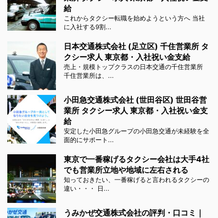
給
これからタクシー転職を始めようという方へ 当社
に入社する9割...
日本交通株式会社 (足立区) 千住営業所 タ
クシー求人 東京都・入社祝い金支給
売上・規模トップクラスの日本交通の千住営業所
千住営業所は、...
小田急交通株式会社 (世田谷区) 世田谷営
業所 タクシー求人 東京都・入社祝い金支
給
安定した小田急グループの小田急交通が未経験を全
面的にサポート...
東京で一番稼げるタクシー会社は大手4社
でも営業所立地や地域に左右される
知っておきたい、一番稼げると言われるタクシーの
違い・・・ 日...
うみかぜ交通株式会社の評判・口コミ｜