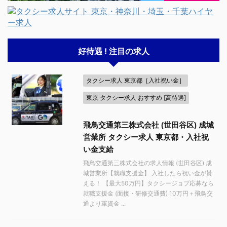
好待遇 ! 注目の求人
タクシー求人 東京都［入社祝い金］
東京 タクシー求人 おすすめ [高待遇]
飛鳥交通第三株式会社 (世田谷区) 成城
営業所 タクシー求人 東京都・入社祝
い金支給
飛鳥交通第三株式会社の求人情報 (世田谷区) 成
城営業所【就職支援金】 入社したら祝い金が貰
える！ 【最大50万円】タクシージョブ応募なら
就職支援金 (面接・研修交通費) 10万円＋飛鳥交
通より軍資金 ...