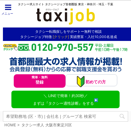
タクシー求人サイト タクシージョブ首都圏版 東京・神奈川・埼玉・千葉
メニュー
タクシー転職探しをサポートー無料で相談
タクシージョブ特徴
[クリック]
実績豊富・入社10,000名達成
簡単・無料
初めての方
登録
＼ LINEで簡単！約30秒／
まずは『タクシー適性診断』をする
HOME
>
タクシー求人 大阪市東淀川区