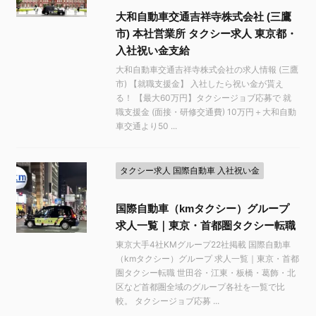
大和自動車交通吉祥寺株式会社 (三鷹
市) 本社営業所 タクシー求人 東京都・
入社祝い金支給
大和自動車交通吉祥寺株式会社の求人情報 (三鷹
市) 【就職支援金】 入社したら祝い金が貰え
る！ 【最大60万円】タクシージョブ応募で 就
職支援金 (面接・研修交通費) 10万円＋大和自動
車交通より50 ...
タクシー求人 国際自動車 入社祝い金
国際自動車（kmタクシー）グループ
求人一覧｜東京・首都圏タクシー転職
東京大手4社KMグループ22社掲載 国際自動車
（kmタクシー）グループ 求人一覧｜東京・首都
圏タクシー転職 世田谷・江東・板橋・葛飾・北
区など首都圏全域のグループ各社を一覧で比
較。 タクシージョブ応募 ...