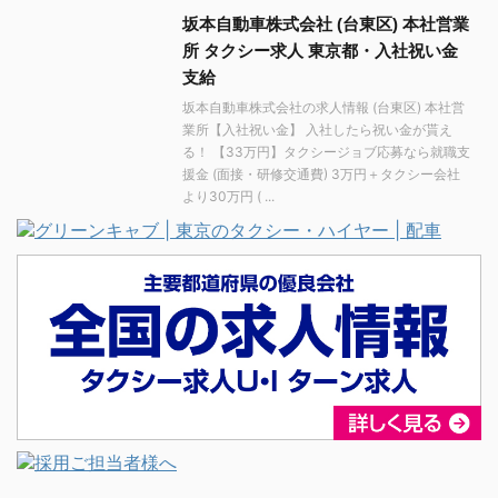
坂本自動車株式会社 (台東区) 本社営業
所 タクシー求人 東京都・入社祝い金
支給
坂本自動車株式会社の求人情報 (台東区) 本社営
業所【入社祝い金】 入社したら祝い金が貰え
る！ 【33万円】タクシージョブ応募なら就職支
援金 (面接・研修交通費) 3万円＋タクシー会社
より30万円 ( ...