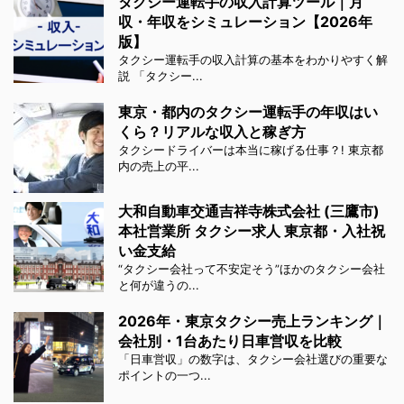
タクシー運転手の収入計算ツール｜月
収・年収をシミュレーション【2026年
版】
タクシー運転手の収入計算の基本をわかりやすく解
説 「タクシー...
東京・都内のタクシー運転手の年収はい
くら？リアルな収入と稼ぎ方
タクシードライバーは本当に稼げる仕事？! 東京都
内の売上の平...
大和自動車交通吉祥寺株式会社 (三鷹市)
本社営業所 タクシー求人 東京都・入社祝
い金支給
“タクシー会社って不安定そう”ほかのタクシー会社
と何が違うの...
2026年・東京タクシー売上ランキング｜
会社別・1台あたり日車営収を比較
「日車営収」の数字は、タクシー会社選びの重要な
ポイントの一つ...