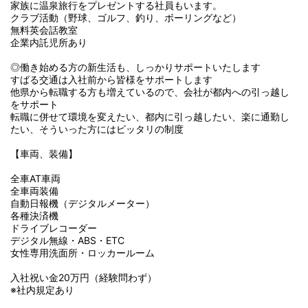
家族に温泉旅行をプレゼントする社員もいます。
クラブ活動（野球、ゴルフ、釣り、ボーリングなど）
無料英会話教室
企業内託児所あり
◎働き始める方の新生活も、しっかりサポートいたします
すばる交通は入社前から皆様をサポートします
他県から転職する方も増えているので、会社が都内への引っ越し
をサポート
転職に併せて環境を変えたい、都内に引っ越したい、楽に通勤し
たい、そういった方にはピッタリの制度
【車両、装備】
全車AT車両
全車両装備
自動日報機（デジタルメーター）
各種決済機
ドライブレコーダー
デジタル無線・ABS・ETC
女性専用洗面所・ロッカールーム
入社祝い金20万円（経験問わず）
※社内規定あり