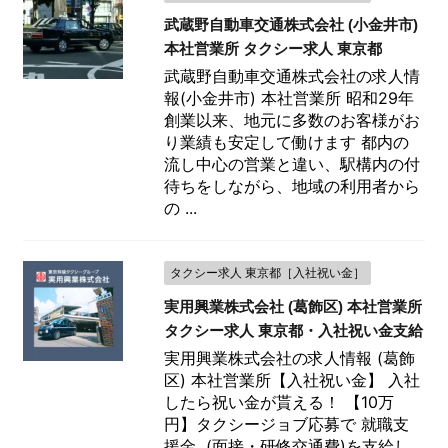
武蔵野自動車交通株式会社 (小金井市)
本社営業所 タクシー求人 東京都
武蔵野自動車交通株式会社の求人情
報(小金井市) 本社営業所 昭和29年
創業以来、地元に多数のお客様がお
り業績も安定して働けます 都内の
流し中心の営業と違い、駅構内の付
待ちをしながら、地域の利用者から
の ...
タクシー求人 東京都［入社祝い金］
実用興業株式会社 (葛飾区) 本社営業所
タクシー求人 東京都・入社祝い金支給
実用興業株式会社の求人情報 (葛飾
区) 本社営業所【入社祝い金】 入社
したら祝い金が貰える！ 【10万
円】タクシージョブ応募で 就職支
援金 (面接・研修交通費)を支給し