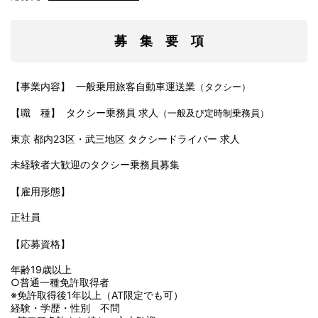
募 集 要 項
【事業内容】 一般乗用旅客自動車運送業
（タクシー）
【職 種】 タクシー乗務員 求人
（一般及び定時制乗務員）
東京 都内23区・武三地区 タクシードライバー 求人
未経験者大歓迎のタクシー乗務員募集
【雇用形態】
正社員
【応募資格】
年齢19歳以上
○普通一種免許取得者
※免許取得後1年以上（AT限定でも可）
経験・学歴・性別 不問