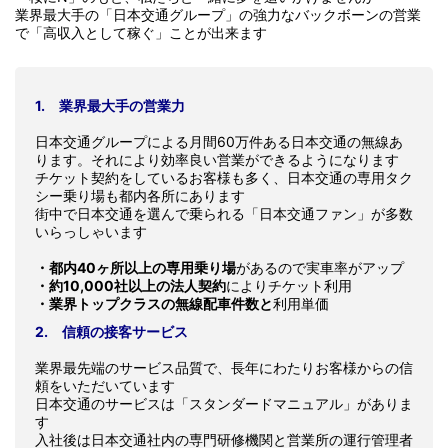
業界最大手の「日本交通グループ」の強力なバックボーンの営業
で「高収入として稼ぐ」ことが出来ます
1. 業界最大手の営業力
日本交通グループによる月間60万件ある日本交通の無線あ
ります。それにより効率良い営業ができるようになります
チケット契約をしているお客様も多く、日本交通の専用タク
シー乗り場も都内各所にあります
街中で日本交通を選んで乗られる「日本交通ファン」が多数
いらっしゃいます
・都内40ヶ所以上の専用乗り場
があるので実車率がアップ
・約10,000社以上の法人契約
によりチケット利用
・業界トップクラスの無線配車件数と
利用単価
2. 信頼の接客サービス
業界最先端のサービス品質で、長年にわたりお客様からの信
頼をいただいています
日本交通のサービスは「スタンダードマニュアル」がありま
す
入社後は日本交通社内の専門研修機関と営業所の運行管理者