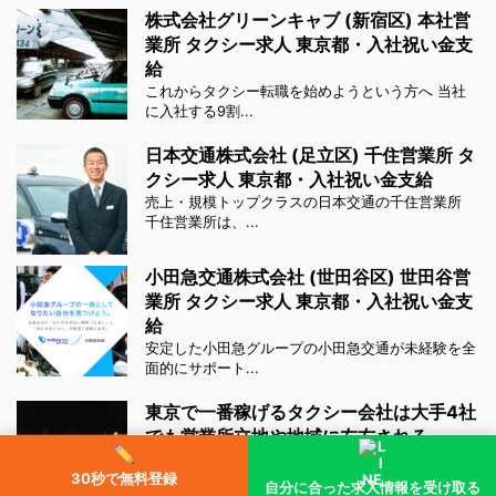
株式会社グリーンキャブ (新宿区) 本社営
業所 タクシー求人 東京都・入社祝い金支
給
これからタクシー転職を始めようという方へ 当社
に入社する9割...
日本交通株式会社 (足立区) 千住営業所 タ
クシー求人 東京都・入社祝い金支給
売上・規模トップクラスの日本交通の千住営業所
千住営業所は、...
小田急交通株式会社 (世田谷区) 世田谷営
業所 タクシー求人 東京都・入社祝い金支
給
安定した小田急グループの小田急交通が未経験を全
面的にサポート...
東京で一番稼げるタクシー会社は大手4社
でも営業所立地や地域に左右される
知っておきたい、一番稼げると言われるタクシーの
30秒で無料登録
違い・・・ 日...
自分に合った求人情報を受け取る