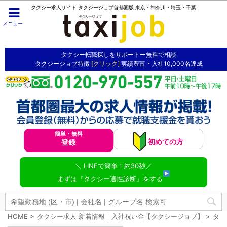
タクシー求人サイト タクシージョブ首都圏版 東京・神奈川・埼玉・千葉
メニュー
タクシー転職探しをサポートー無料で相談
タクシージョブ特徴
[クリック]
実績豊富・入社10,000名達成
簡単・無料
初めての方
登録
＼ LINEで簡単！約30秒／
まずは『タクシー適性診断』をする
HOME
>
タクシー求人 新着情報｜入社祝い金【タクシージョブ】
>
タク