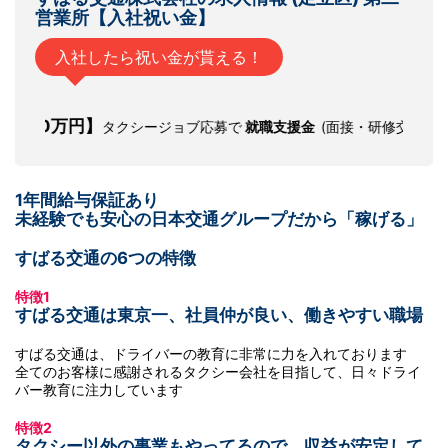
営業所【
入社祝い金
】
入社したら祝い金が貰える！
万円】
タクシージョブ応募で
就職支援金
(面接・研修交通費) ＋企業より
1年間給与保証あり
未経験でも安心の日本交通グループだから「稼げる」
すばる交通の6つの特徴
特徴1
すばる交通は東京一、社員仲が良い、働きやすい職場
すばる交通は、ドライバーの教育に非常に力を入れております
全てのお客様に感謝されるタクシー会社を目指して、日々ドライ
バー教育に注力しています
特徴2
タクシー以外の事業もやってるので、収益が安定して