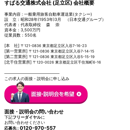
すばる交通株式会社 (足立区) 会社概要
事業内容 : 一般乗用旅客自動車運送業(タクシー)
設 立：昭和28年(1953年)3月 （日本交通グループ）
代表者：
代表取締役
森 崇
資本金：3,500万円
従業員数：550名
[本 社]
〒121-0836 東京都足立区入谷7-16-23
[第一営業所]
〒121-0836 東京都足立区入谷7-14-15
[第二営業所]
〒121-0836 東京都足立区入谷5-15-19
[北千住営業所]
〒120-0026 東京都足立区千住旭町6-16
───────────────────
この求人の面接・説明会に申し込み
面接・説明会の問い合わせ
下記
フリーダイヤル
に
お問い合わせください
0120-970-557
応募先 :