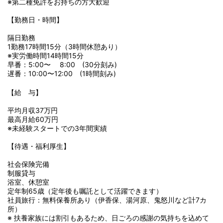
※第二種免許をお持ちの方大歓迎
【勤務日・時間】
隔日勤務
1勤務17時間15分（3時間休憩あり）
※実労働時間14時間15分
早番：5:00〜 8:00 (30分刻み)
遅番：10:00〜12:00 (1時間刻み)
【給 与】
平均月収37万円
最高月給60万円
※未経験スタートでの3年間実績
【待遇・福利厚生】
社会保険完備
制服貸与
浴室、休憩室
定年制65歳（定年後も嘱託として活躍できます）
社員旅行：無料保養所あり（伊香保、湯河原、鬼怒川など計7カ
所）
※ 扶養家族には割引もあるため、日ごろの感謝の気持ちを込めて