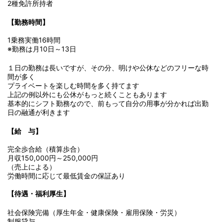
2種免許所持者
【勤務時間】
1乗務実働16時間
※勤務は月10日～13日
１日の勤務は長いですが、その分、明けや公休などのフリーな時
間が多く
プライベートを楽しむ時間を多く持てます
上記の例以外にも公休がもっと続くこともあります
基本的にシフト勤務なので、前もって自分の用事が分かれば出勤
日の融通が利きます
【給 与】
完全歩合給（積算歩合）
月収150,000円～250,000円
（売上による）
労働時間に応じて最低賃金の保証あり
【待遇・福利厚生】
社会保険完備（厚生年金・健康保険・雇用保険・労災）
制服貸与