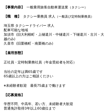
【事業内容】
一般乗用旅客自動車運送業
（タクシー）
【職 種】
タクシー乗務員 求人
（一般及び定時制乗務員）
埼玉県 タクシードライバー 求人
配車可能な地域
加須市 (旧大利根町・上樋遣川・中樋遣川・下樋遣川・古川・大
越のみ)
久喜市 (旧栗橋町・南栗橋のみ)
【雇用形態】
正社員・定時制乗務社員（年金受給者を対応）
当社の定年は満65歳です
65歳以上の方はご相談ください
※未経験者歓迎 最長75歳まで働けます
【応募資格】
学歴不問、中高年、若い方、未経験者大歓迎
普通免許取得3年以上60歳位まで