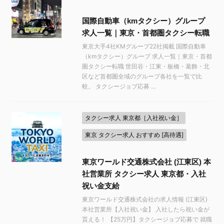
国際自動車（kmタクシー）グループ
求人一覧｜東京・首都圏タクシー転職
東京大手4社KMグループ22社掲載 国際自動車
（kmタクシー）グループ 求人一覧｜東京・首都
圏タクシー転職 世田谷・江東・板橋・葛飾・北
区など首都圏全域のグループ各社を一覧で比
較。 タクシージョブ応募 ...
タクシー求人 東京都［入社祝い金］
東京 タクシー求人 おすすめ [高待遇]
東京ワールド交通株式会社 (江東区) 本
社営業所 タクシー求人 東京都・入社
祝い金支給
東京ワールド交通株式会社の求人情報 (江東区)
本社営業所【入社祝い金】 入社したら祝い金が
貰える！ 【25万円】タクシージョブ応募で 就職