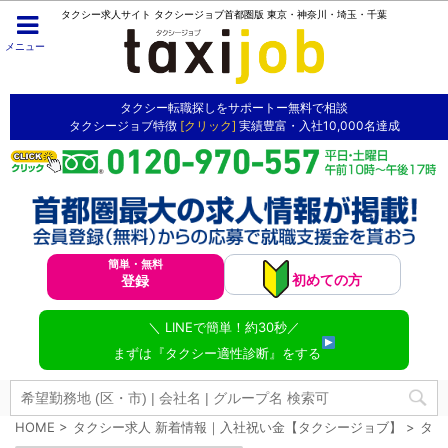
タクシー求人サイト タクシージョブ首都圏版 東京・神奈川・埼玉・千葉
メニュー
タクシー転職探しをサポートー無料で相談
タクシージョブ特徴
[クリック]
実績豊富・入社10,000名達成
簡単・無料
初めての方
登録
＼ LINEで簡単！約30秒／
まずは『タクシー適性診断』をする
HOME
>
タクシー求人 新着情報｜入社祝い金【タクシージョブ】
>
タク