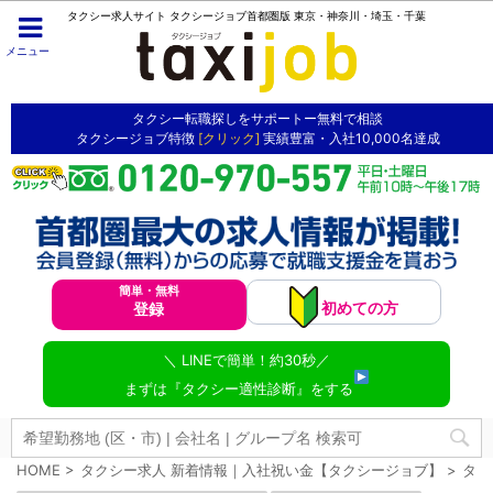
タクシー求人サイト タクシージョブ首都圏版 東京・神奈川・埼玉・千葉
メニュー
タクシー転職探しをサポートー無料で相談
タクシージョブ特徴
[クリック]
実績豊富・入社10,000名達成
簡単・無料
初めての方
登録
＼ LINEで簡単！約30秒／
まずは『タクシー適性診断』をする
HOME
>
タクシー求人 新着情報｜入社祝い金【タクシージョブ】
>
タク