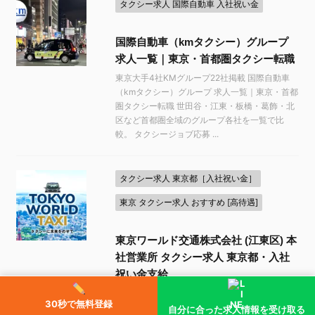
タクシー求人 国際自動車 入社祝い金
国際自動車（kmタクシー）グループ
求人一覧｜東京・首都圏タクシー転職
東京大手4社KMグループ22社掲載 国際自動車
（kmタクシー）グループ 求人一覧｜東京・首都
圏タクシー転職 世田谷・江東・板橋・葛飾・北
区など首都圏全域のグループ各社を一覧で比
較。 タクシージョブ応募 ...
タクシー求人 東京都［入社祝い金］
東京 タクシー求人 おすすめ [高待遇]
東京ワールド交通株式会社 (江東区) 本
社営業所 タクシー求人 東京都・入社
祝い金支給
東京ワールド交通株式会社の求人情報 (江東区)
30秒で無料登録
本社営業所【入社祝い金】 入社したら祝い金が
自分に合った求人情報を受け取る