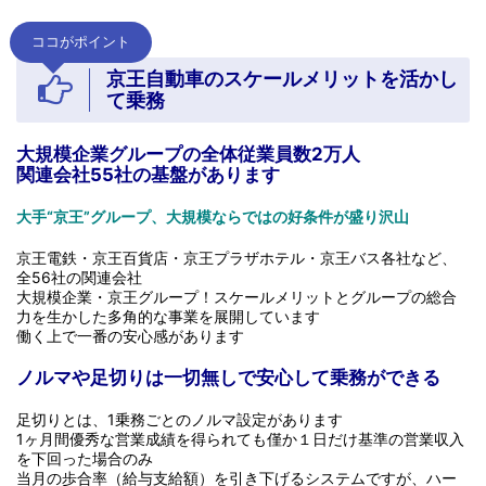
ココがポイント
京王自動車のスケールメリットを活かし
て乗務
大規模企業グループの全体従業員数2万人
関連会社55社の基盤があります
大手“京王”グループ、大規模ならではの好条件が盛り沢山
京王電鉄・京王百貨店・京王プラザホテル・京王バス各社など、
全56社の関連会社
大規模企業・京王グループ！スケールメリットとグループの総合
力を生かした多角的な事業を展開しています
働く上で一番の安心感があります
ノルマや足切りは一切無しで安心して乗務ができる
足切りとは、1乗務ごとのノルマ設定があります
1ヶ月間優秀な営業成績を得られても僅か１日だけ基準の営業収入
を下回った場合のみ
当月の歩合率（給与支給額）を引き下げるシステムですが、ハー