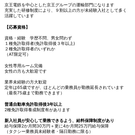
京王電鉄を中心とした京王グループの運輸部門になります
充実した研修制度により、９割以上の方が未経験入社として多く
活躍しています
【応募資格】
資格・経験
学歴不問、男女問わず
１種免許取得者(免許取得後３年以上)
２種免許取得者のいずれか
（AT限定可）
女性専用ルーム完備
女性の方も大歓迎です
業界未経験の方大歓迎
定年は65歳ですが、ほとんどの乗務員が勤務延長されています
（最長75歳まで勤務できます）
普通自動車免許取得後3年以上
2種免許取得養成制度有があります
新入社員が安心して乗務できるよう、給料保障制度があり
給与保障2か月間30万円＋更に4か月間25万円給与保障
（タクシー乗務員未経験者・隔日勤務に限る）