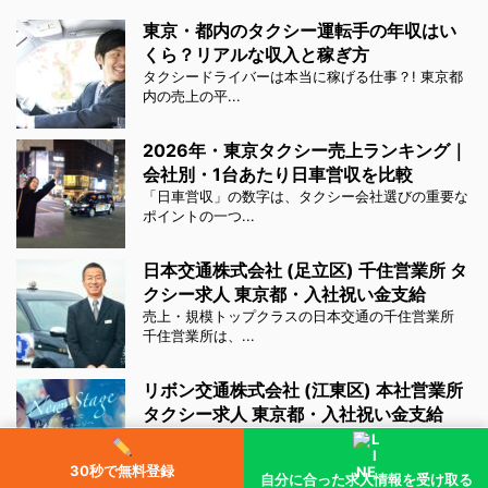
東京・都内のタクシー運転手の年収はい
くら？リアルな収入と稼ぎ方
タクシードライバーは本当に稼げる仕事？! 東京都
内の売上の平...
2026年・東京タクシー売上ランキング｜
会社別・1台あたり日車営収を比較
「日車営収」の数字は、タクシー会社選びの重要な
ポイントの一つ...
日本交通株式会社 (足立区) 千住営業所 タ
クシー求人 東京都・入社祝い金支給
売上・規模トップクラスの日本交通の千住営業所
千住営業所は、...
リボン交通株式会社 (江東区) 本社営業所
タクシー求人 東京都・入社祝い金支給
24年3月1日に日本交通グループ「リボン交通」に
なりました...
30秒で無料登録
自分に合った求人情報を受け取る