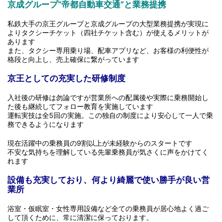
京成グループ“帝都自動車交通”と業務提携
私鉄大手の京王グループと京成グループの大型業務提携が実現に
よりタクシーチケット（四社チケット含む）が使えるメリットが
あります
また、タクシー専用乗り場、配車アプリなど、お客様の利便性が
格段と向上し、売上確保に繋がっています
京王としての充実した研修制度
入社後の研修は勿論ですが営業所への配属後や実際に乗務開始し
た後も継続してフォロー教育を実施しています
運転実技は全5回の実施。この独自の制度により安心して一人で乗
務できるようになります
現在活躍中の乗務員の9割以上が未経験からのスタートです
不安な気持ちを理解している先輩乗務員が気さくに声をかけてく
れます
設備も充実しており、何より綺麗で使い勝手が良い営
業所
浴室・仮眠室・女性専用設備など全ての乗務員が居心地よく過ご
して頂くために、常に清潔に保っております。