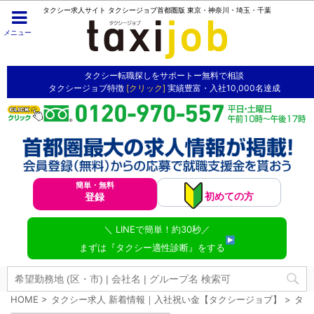
タクシー求人サイト タクシージョブ首都圏版 東京・神奈川・埼玉・千葉
メニュー
タクシー転職探しをサポートー無料で相談
タクシージョブ特徴
[クリック]
実績豊富・入社10,000名達成
簡単・無料
初めての方
登録
＼ LINEで簡単！約30秒／
まずは『タクシー適性診断』をする
HOME
>
タクシー求人 新着情報｜入社祝い金【タクシージョブ】
>
タク