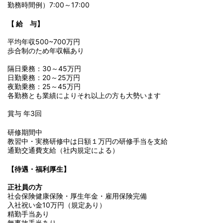
勤務時間例）7:00～17:00
【
給 与】
平均年収500~700万円
歩合制のため年収幅あり
隔日乗務：30～45万円
日勤乗務：20～25万円
夜勤乗務：25～45万円
各勤務とも業績によりそれ以上の方も大勢います
賞与 年3回
研修期間中
教習中・実務研修中は日額１万円の研修手当を支給
通勤交通費支給（社内規定による）
【待遇・福利厚生】
正社員の方
社会保険健康保険・厚生年金・雇用保険完備
入社祝い金10万円（規定あり）
精勤手当あり
無事故手当あり