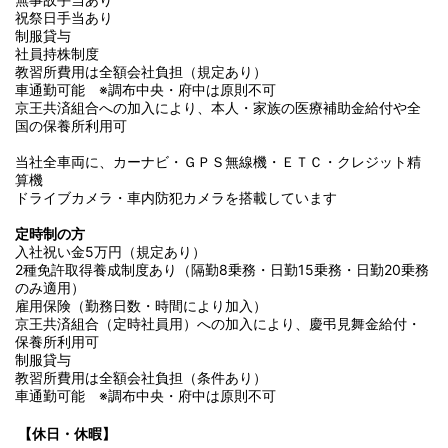
祝祭日手当あり
制服貸与
社員持株制度
教習所費用は全額会社負担（規定あり）
車通勤可能 ※調布中央・府中は原則不可
京王共済組合への加入により、本人・家族の医療補助金給付や全
国の保養所利用可
当社全車両に、カーナビ・ＧＰＳ無線機・ＥＴＣ・クレジット精
算機
ドライブカメラ・車内防犯カメラを搭載しています
定時制の方
入社祝い金5万円（規定あり）
2種免許取得養成制度あり（隔勤8乗務・日勤15乗務・日勤20乗務
のみ適用）
雇用保険（勤務日数・時間により加入）
京王共済組合（定時社員用）への加入により、慶弔見舞金給付・
保養所利用可
制服貸与
教習所費用は全額会社負担（条件あり）
車通勤可能 ※調布中央・府中は原則不可
【
休日・休暇】