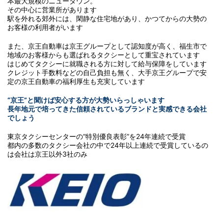
本最大規模のニュータウン。
その中心に営業所があります
駅を外れる郊外には、閑静な住宅地があり、かつてからの大勢の
お客様の利用者がいます
また、京王自動車は京王グループとして認知度が高く、福生市で
地域のお客様からも選ばれるタクシーとして重宝されています
はじめてタクシーに就職される方に対して給与保障をしています
クレジット手数料などの自己負担も無く、大手京王グループで安
定の京王自動車の福利厚生も充実しています
“京王”と聞けば安心する方が大勢いらっしゃいます
長年地元で培ってきた信頼されているブランドと実感できる会社
でしょう
東京タクシーセンターの“特別優良表彰”を24年連続で受賞
都内の多数のタクシー会社の中で24年以上連続で受賞しているの
は会社は京王以外3社のみ