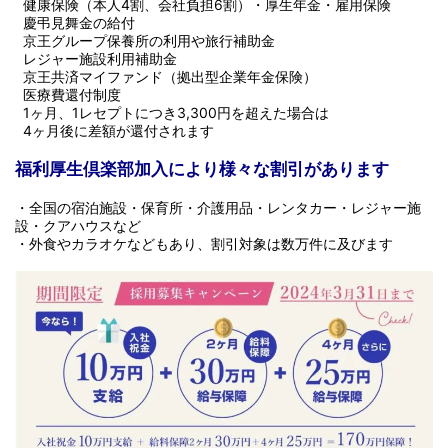
健康保険（本人4割、会社負担6割）・厚生年金・雇用保険
慶弔見舞金の給付
京王グループ保養所の利用や旅行補助金
レジャー施設利用補助金
京王共済マイファンド（拠出型企業年金保険）
医療費還付制度
1ヶ月、1レセプトにつき3,300円を超えた場合は
4ヶ月後に差額が還付されます
福利厚生倶楽部加入により様々な割引があります
・全国の宿泊施設・保育所・介護用品・レンタカー・レジャー施
設・クアハウスなど
・外食やカラオケなどもあり、割引対象は数万件に及びます