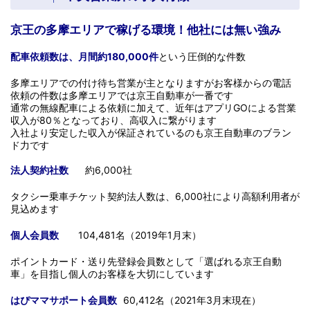
京王の多摩エリアで稼げる環境！他社には無い強み
配車依頼数は、月間約180,000件
という圧倒的な件数
多摩エリアでの付け待ち営業が主となりますがお客様からの電話
依頼の件数は多摩エリアでは京王自動車が一番です
通常の無線配車による依頼に加えて、近年はアプリGOによる営業
収入が80％となっており、高収入に繋がります
入社より安定した収入が保証されているのも京王自動車のブラン
ド力です
法人契約社数
約6,000社
タクシー乗車チケット契約法人数は、6,000社により高額利用者が
見込めます
個人会員数
104,481名（2019年1月末）
ポイントカード・送り先登録会員数として「選ばれる京王自動
車」を目指し個人のお客様を大切にしています
はぴママサポート会員数
60,412名（2021年3月末現在）