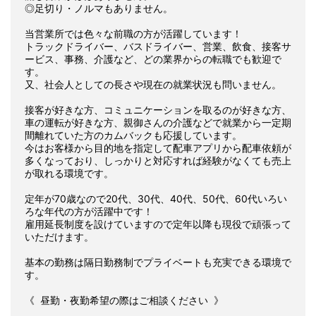
◎足切り・ノルマもありません。
当営業所では色々な前職の方が活躍しています！
トラックドライバー、バスドライバー、営業、飲食、接客サ
ービス、事務、介護など、どの業界からの転職でも歓迎で
す。
又、社会人としての長さや現在の就業状況も問いません。
接客が好きな方、コミュニケーションを取るのが好きな方、
車の運転が好きな方、親御さんの介護などで就業から一定期
間離れていた方のカムバックも応援しています。
今はお客様から目的地を指定して配車アプリから配車依頼が
多くなっており、しっかりと対応すれば経験がなくても売上
が取れる環境です。
定年が70歳なので20代、30代、40代、50代、60代いろい
ろな年代の方が活躍中です！
雇用延長制度を設けていますので定年以降も現役で頑張って
いただけます。
基本の勤務は隔日勤務制でプライベートも充実できる環境で
す。
《 昼勤・夜勤希望の際はご相談ください 》