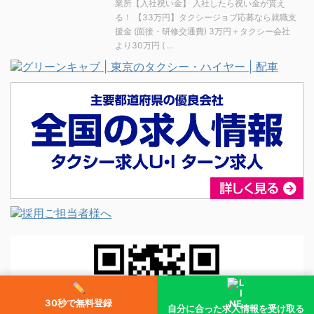
業所【入社祝い金】 入社したら祝い金が貰え
る！ 【33万円】タクシージョブ応募なら就職支
援金 (面接・研修交通費) 3万円＋タクシー会社
より30万円 ( ...
30秒で無料登録
自分に合った求人情報を受け取る