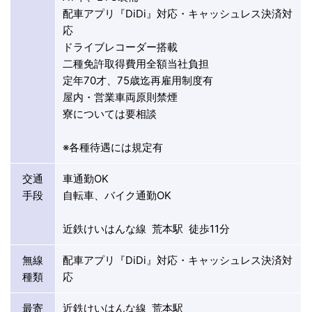
配車アプリ『DiDi』対応・キャッシュレス決済対
応
ドライブレコーダー搭載
二種免許取得費用全額当社負担
定年70才、75歳迄再雇用制度有
屋内・営業車両原則禁煙
寮については要相談
※各種待遇には規定有
交通
車通勤OK
手段
自転車、バイク通勤OK
近鉄けいはんな線 荒本駅 徒歩11分
無線
配車アプリ『DiDi』対応・キャッシュレス決済対
種類
応
最寄
近鉄けいはんな線 荒本駅