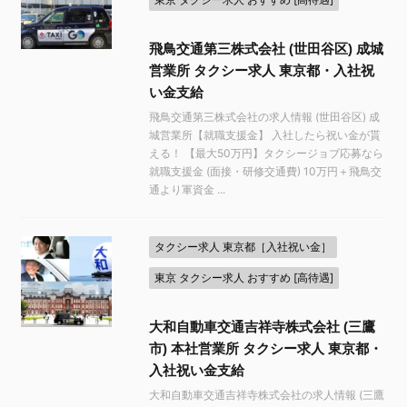
飛鳥交通第三株式会社 (世田谷区) 成城
営業所 タクシー求人 東京都・入社祝
い金支給
飛鳥交通第三株式会社の求人情報 (世田谷区) 成
城営業所【就職支援金】 入社したら祝い金が貰
える！ 【最大50万円】タクシージョブ応募なら
就職支援金 (面接・研修交通費) 10万円＋飛鳥交
通より軍資金 ...
タクシー求人 東京都［入社祝い金］
東京 タクシー求人 おすすめ [高待遇]
大和自動車交通吉祥寺株式会社 (三鷹
市) 本社営業所 タクシー求人 東京都・
入社祝い金支給
大和自動車交通吉祥寺株式会社の求人情報 (三鷹