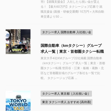
市) 【就職支援金】 入社したら祝い金が貰え
る！ 【最大60万円】タクシージョブ応募で 就
職支援金 (面接・研修交通費) 10万円＋大和自動
車交通より50 ...
タクシー求人 国際自動車 入社祝い金
国際自動車（kmタクシー）グループ
求人一覧｜東京・首都圏タクシー転職
東京大手4社KMグループ22社掲載 国際自動車
（kmタクシー）グループ 求人一覧｜東京・首都
圏タクシー転職 世田谷・江東・板橋・葛飾・北
区など首都圏全域のグループ各社を一覧で比
較。 タクシージョブ応募 ...
タクシー求人 東京都［入社祝い金］
東京 タクシー求人 おすすめ [高待遇]