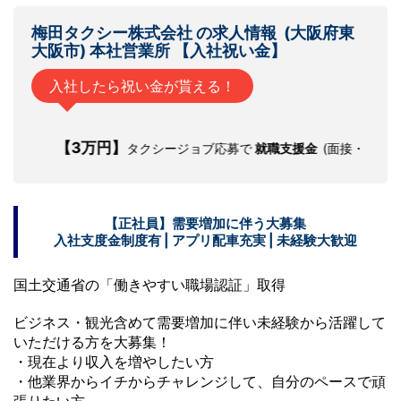
梅田タクシー株式会社 の
求人情報
(大阪府東
大阪市) 本社営業所 【
入社祝い金
】
入社したら祝い金が貰える！
【3万円】
タクシージョブ応募で
就職支援金
(面接・研修交通費)を
【正社員】需要増加に伴う大募集
入社支度金制度有
|
アプリ配車充実
|
未経験大歓迎
国土交通省の「働きやすい職場認証」取得
ビジネス・観光含めて需要増加に伴い未経験から活躍して
いただける方を大募集！
・現在より収入を増やしたい方
・他業界からイチからチャレンジして、自分のペースで頑