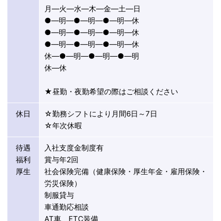
月―火―水―木―金―土―日
●―明―●―明―●―明―休
●―明―●―明―●―明―休
●―明―●―明―●―明―休
休―●―明―●―明―●―明
休―休
★昼勤・夜勤希望の際はご相談ください
休日
☆勤務シフトにより月間6日～7日
☆年次休暇
待遇
入社支度金制度有
福利
賞与年2回
厚生
社会保険完備（健康保険・厚生年金・雇用保険・
労災保険）
制服貸与
車通勤応相談
AT車、ETC装備