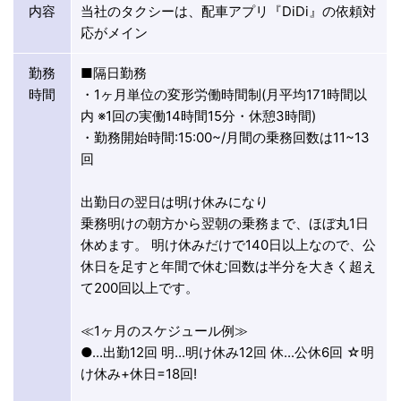
内容
当社のタクシーは、配車アプリ『DiDi』の依頼対
応がメイン
勤務
■隔日勤務
時間
・1ヶ月単位の変形労働時間制(月平均171時間以
内 ※1回の実働14時間15分・休憩3時間)
・勤務開始時間:15:00~/月間の乗務回数は11~13
回
出勤日の翌日は明け休みになり
乗務明けの朝方から翌朝の乗務まで、ほぼ丸1日
休めます。 明け休みだけで140日以上なので、公
休日を足すと年間で休む回数は半分を大きく超え
て200回以上です。
≪1ヶ月のスケジュール例≫
●...出勤12回 明...明け休み12回 休...公休6回 ☆明
け休み+休日=18回!