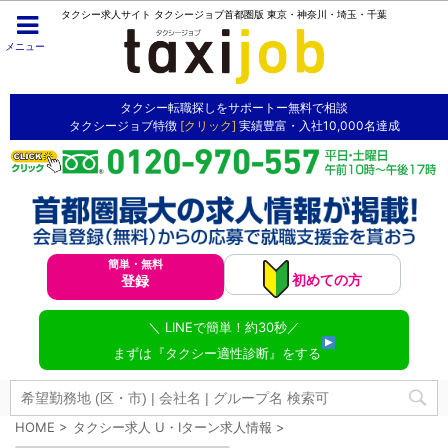
タクシー求人サイト タクシージョブ首都圏版 東京・神奈川・埼玉・千葉
メニュー
タクシー転職探しをサポートー無料で相談
タクシージョブ特徴
[クリック]
実績豊富・入社10,000名達成
簡単・無料
初めての方
登録
＼ LINEで簡単！約30秒／
まずは『タクシー適性診断』をする
HOME
>
タクシー求人 U・Iターン求人情報
>