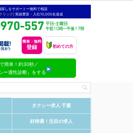
職探しをサポートー無料で相談
[クリック]
実績豊富・入社10,000名達成
簡単・無料
初めての方
登録
NEで簡単！約30秒／
シー適性診断』をする
タクシー求人 千葉
好待遇！注目の求人