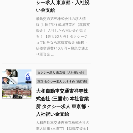
シー求人 東京都・入社祝
い金支給
飛鳥交通第三株式会社の求人情
報 (世田谷区) 成城営業所【就職支
援金】 入社したら祝い金が貰え
る！ 【最大50万円】タクシージ
ョブ応募なら就職支援金 (面接・
研修交通費) 10万円＋飛鳥交通よ
り軍資金 ...
タクシー求人 東京都［入社祝い金］
東京 タクシー求人 おすすめ [高待遇]
大和自動車交通吉祥寺株
式会社 (三鷹市) 本社営業
所 タクシー求人 東京都・
入社祝い金支給
大和自動車交通吉祥寺株式会社の
求人情報 (三鷹市) 【就職支援金】