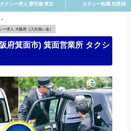
タクシー求人 寮完備 東京
タクシー転職 知恵袋
>
シー求人 大阪府［入社祝い金］
阪府箕面市) 箕面営業所 タクシ