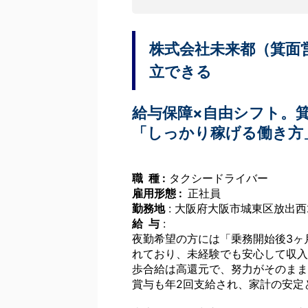
株式会社未来都（箕面
立できる
給与保障×自由シフト。箕
「しっかり稼げる働き方
職 種 :
タクシードライバー
雇用形態 :
正社員
勤務地
: 大阪府大阪市城東区放出西2-
給 与
:
夜勤希望の方には「乗務開始後3ヶ
れており、未経験でも安心して収入
歩合給は高還元で、努力がそのまま
賞与も年2回支給され、家計の安定