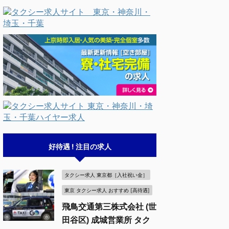
好待遇 ! 注目の求人
タクシー求人 東京都［入社祝い金］
東京 タクシー求人 おすすめ [高待遇]
飛鳥交通第三株式会社 (世
田谷区) 成城営業所 タク