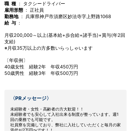
職 種
: タクシードライバー
雇用形態
: 正社員
勤務地
: 兵庫県神戸市須磨区妙法寺字上野路1068
給 与
:
月収200,000～以上(基本給+歩合給+諸手当)+賞与(年2回
支給)
※月収35万以上の方多数いらっしゃいます
〔年収例〕
40歳女性 経験2年 年収450万円
50歳男性 経験3年 年収500万円
〈PRメッセージ〉
未経験者・女性・高齢者の方大歓迎！！
未経験者でも安心して入社出来る制度が整っています。週1
回の乗務でも可能です。
社員寮を完備しており、弊社に入社していただくと毎月の家
賃代が2万円〜です！！