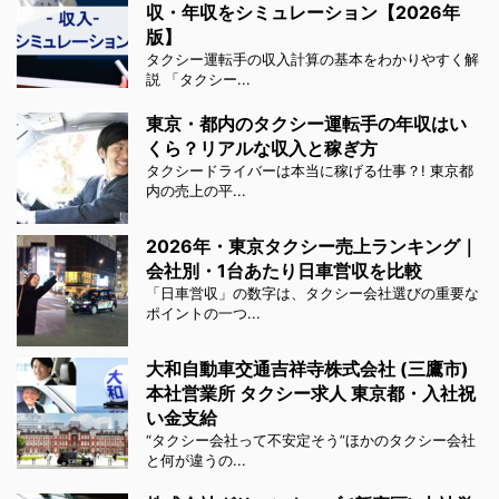
収・年収をシミュレーション【2026年
版】
タクシー運転手の収入計算の基本をわかりやすく解
説 「タクシー...
東京・都内のタクシー運転手の年収はい
くら？リアルな収入と稼ぎ方
タクシードライバーは本当に稼げる仕事？! 東京都
内の売上の平...
2026年・東京タクシー売上ランキング｜
会社別・1台あたり日車営収を比較
「日車営収」の数字は、タクシー会社選びの重要な
ポイントの一つ...
大和自動車交通吉祥寺株式会社 (三鷹市)
本社営業所 タクシー求人 東京都・入社祝
い金支給
“タクシー会社って不安定そう”ほかのタクシー会社
と何が違うの...