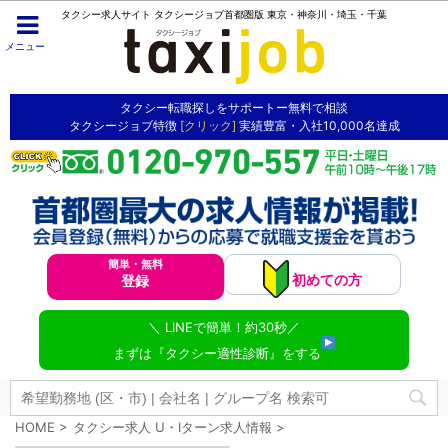
タクシー求人サイト タクシージョブ首都圏版 東京・神奈川・埼玉・千葉
メニュー
タクシー転職探しをサポートー無料で相談
タクシージョブ特徴
[クリック]
実績豊富・入社10,000名達成
簡単・無料
初めての方
登録
＼ LINEで簡単！約30秒／
まずは『タクシー適性診断』をする
HOME
>
タクシー求人 U・Iターン求人情報
>