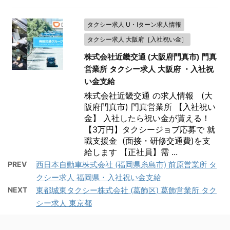
タクシー求人 U・Iターン求人情報
タクシー求人 大阪府［入社祝い金］
株式会社近畿交通 (大阪府門真市) 門真
営業所 タクシー求人 大阪府 ・入社祝
い金支給
株式会社近畿交通 の求人情報 (大
阪府門真市) 門真営業所 【入社祝い
金】 入社したら祝い金が貰える！
【3万円】タクシージョブ応募で 就
職支援金 (面接・研修交通費)を支
給します 【正社員】需 ...
PREV
西日本自動車株式会社 (福岡県糸島市) 前原営業所 タ
クシー求人 福岡県・入社祝い金支給
NEXT
東都城東タクシー株式会社 (葛飾区) 葛飾営業所 タク
シー求人 東京都