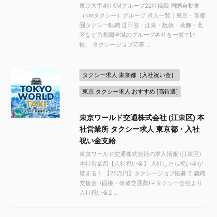
東京大手4社KMグループ22社掲載 国際自動車
（kmタクシー）グループ 求人一覧｜東京・首都
圏タクシー転職 世田谷・江東・板橋・葛飾・北
区など首都圏全域のグループ各社を一覧で比
較。 タクシージョブ応募 ...
タクシー求人 東京都［入社祝い金］
東京 タクシー求人 おすすめ [高待遇]
東京ワールド交通株式会社 (江東区) 本
社営業所 タクシー求人 東京都・入社
祝い金支給
東京ワールド交通株式会社の求人情報 (江東区)
本社営業所【入社祝い金】 入社したら祝い金が
貰える！ 【25万円】タクシージョブ応募で 就職
支援金 (面接・研修交通費)＋タクシー会社より
入社祝い金2 ...