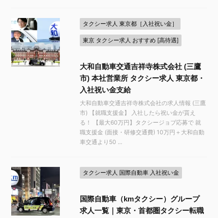
タクシー求人 東京都［入社祝い金］
東京 タクシー求人 おすすめ [高待遇]
大和自動車交通吉祥寺株式会社 (三鷹
市) 本社営業所 タクシー求人 東京都・
入社祝い金支給
大和自動車交通吉祥寺株式会社の求人情報 (三鷹
市) 【就職支援金】 入社したら祝い金が貰え
る！ 【最大60万円】タクシージョブ応募で 就
職支援金 (面接・研修交通費) 10万円＋大和自動
車交通より50 ...
タクシー求人 国際自動車 入社祝い金
国際自動車（kmタクシー）グループ
求人一覧｜東京・首都圏タクシー転職