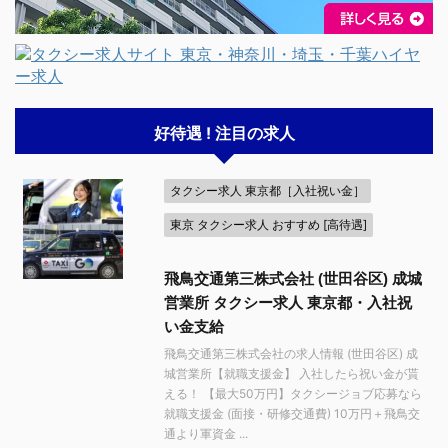
好待遇 ! 注目の求人
タクシー求人 東京都［入社祝い金］
東京 タクシー求人 おすすめ [高待遇]
飛鳥交通第三株式会社 (世田谷区) 成城
営業所 タクシー求人 東京都・入社祝
い金支給
飛鳥交通第三株式会社の求人情報 (世田谷区) 成
城営業所【就職支援金】 入社したら祝い金が貰
える！ 【最大50万円】タクシージョブ応募なら
就職支援金 (面接・研修交通費) 10万円＋飛鳥交
通より軍資金 ...