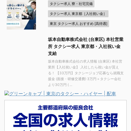
タクシー求人 寮・社宅完備
タクシー求人 東京都［入社祝い金］
東京 タクシー求人 おすすめ [高待遇]
坂本自動車株式会社 (台東区) 本社営業
所 タクシー求人 東京都・入社祝い金
支給
坂本自動車株式会社の求人情報 (台東区) 本社営
業所【入社祝い金】 入社したら祝い金が貰え
る！ 【33万円】タクシージョブ応募なら就職支
援金 (面接・研修交通費) 3万円＋タクシー会社
より30万円 ( ...