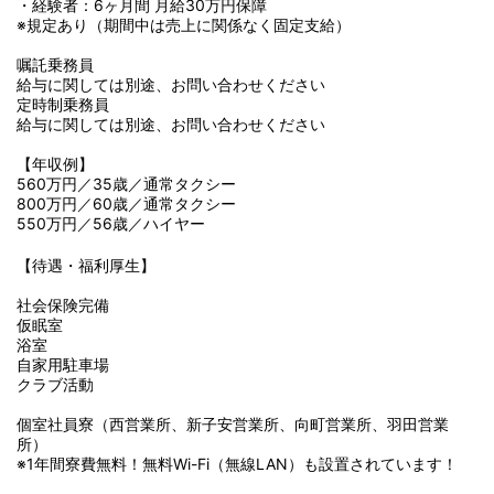
・経験者：6ヶ月間 月給30万円保障
※規定あり（期間中は売上に関係なく固定支給）
嘱託乗務員
給与に関しては別途、お問い合わせください
定時制乗務員
給与に関しては別途、お問い合わせください
【年収例】
560万円／35歳／通常タクシー
800万円／60歳／通常タクシー
550万円／56歳／ハイヤー
【待遇・福利厚生】
社会保険完備
仮眠室
浴室
自家用駐車場
クラブ活動
個室社員寮（西営業所、新子安営業所、向町営業所、羽田営業
所）
※1年間寮費無料！無料Wi-Fi（無線LAN）も設置されています！