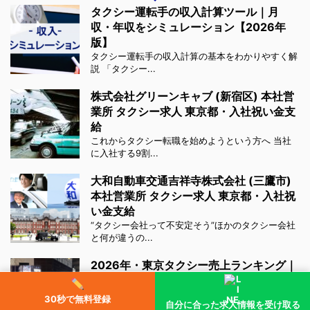
タクシー運転手の収入計算ツール｜月
収・年収をシミュレーション【2026年
版】
タクシー運転手の収入計算の基本をわかりやすく解
説 「タクシー...
株式会社グリーンキャブ (新宿区) 本社営
業所 タクシー求人 東京都・入社祝い金支
給
これからタクシー転職を始めようという方へ 当社
に入社する9割...
大和自動車交通吉祥寺株式会社 (三鷹市)
本社営業所 タクシー求人 東京都・入社祝
い金支給
“タクシー会社って不安定そう”ほかのタクシー会社
と何が違うの...
2026年・東京タクシー売上ランキング｜
会社別・1台あたり日車営収を比較
「日車営収」の数字は、タクシー会社選びの重要な
30秒で無料登録
自分に合った求人情報を受け取る
ポイントの一つ...