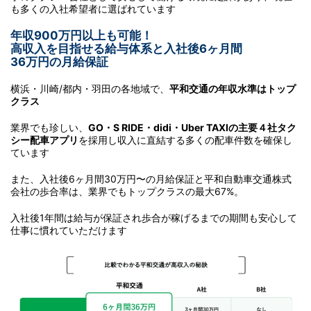
も多くの入社希望者に選ばれています
年収900万円以上も可能！
高収入を目指せる給与体系と入社後6ヶ月間
36万円の月給保証
横浜・川崎/都内・羽田の各地域で、
平和交通の年収水準はトップ
クラス
業界でも珍しい、
GO・S RIDE・didi・Uber TAXIの主要４社タク
シー配車アプリ
を採用し収入に直結する多くの配車件数を確保し
ています
また、入社後6ヶ月間30万円〜の月給保証と
平和自動車交通株式
会社の歩合率は、業界でもトップクラスの最大67%。
入社後1年間は給与が保証され
歩合が稼げるまでの期間も安心して
仕事に慣れていただけます