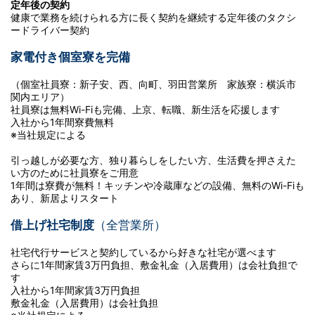
定年後の契約
健康で業務を続けられる方に長く契約を継続する定年後のタクシ
ードライバー契約
家電付き個室寮を完備
（個室社員寮：新子安、西、向町、羽田営業所 家族寮：横浜市
関内エリア）
社員寮は無料Wi-Fiも完備、上京、転職、新生活を応援します
入社から1年間寮費無料
※当社規定による
引っ越しが必要な方、独り暮らしをしたい方、生活費を押さえた
い方のために社員寮をご用意
1年間は寮費が無料！キッチンや冷蔵庫などの設備、無料のWi-Fiも
あり、新居よりスタート
借上げ社宅制度
（全営業所）
社宅代行サービスと契約しているから好きな社宅が選べます
さらに1年間家賃3万円負担、敷金礼金（入居費用）は会社負担で
す
入社から1年間家賃3万円負担
敷金礼金（入居費用）は会社負担