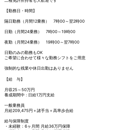
二種免許所持者も大歓迎です
【勤務日・時間】
隔日勤務（月間12乗務） 7時00～翌2時00
日勤（月間24乗務） 7時00～19時00
夜勤（月間24乗務） 19時00～翌7時00
日勤のみの勤務もOK
ご希望に合わせて様々な勤務シフトをご用意
強制的な残業や休日出勤はありません
【給 与】
月収25～50万円
養成期間中 : 日給1万円支給
一般乗務員
月給209,475円＋諸手当＋高率歩合給
給与保障制度
・未経験：6ヶ月間 月給36万円保障