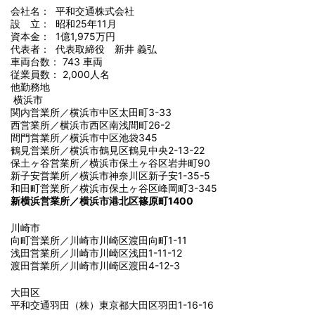
会社名： 平和交通株式会社
設 立： 昭和25年11月
資本金： 1億1,975万円
代表者： 代表取締役 新井 義弘
車両台数： 743 車両
従業員数： 2,000人名
他勤務地
横浜市
関内営業所／横浜市中区太田町3-33
西営業所／横浜市西区南浅間町26-2
間門営業所／横浜市中区池袋345
鶴見営業所／横浜市鶴見区鶴見中央2-13-22
保土ヶ谷営業所／横浜市保土ヶ谷区岩井町90
新子安営業所／横浜市神奈川区新子安1-35-5
和田町営業所／横浜市保土ヶ谷区峰岡町3-345
新横浜営業所／横浜市港北区篠原町1400
川崎市
向町営業所／川崎市川崎区渡田向町1-11
浅田営業所／川崎市川崎区浅田1-11-12
渡田営業所／川崎市川崎区渡田4-12-3
大田区
平和交通羽田（株）東京都大田区羽田1-16-16