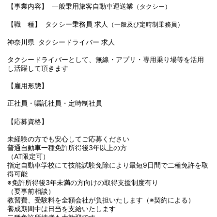
【事業内容】 一般乗用旅客自動車運送業
（タクシー）
【職 種】 タクシー乗務員 求人
（一般及び定時制乗務員）
神奈川県 タクシードライバー 求人
タクシードライバーとして、無線・アプリ・専用乗り場等を活用
し活躍して頂きます
【雇用形態】
正社員・嘱託社員・定時制社員
【応募資格】
未経験の方でも安心してご応募ください
普通自動車一種免許所得後3年以上の方
（AT限定可）
指定自動車学校にて技能試験免除により最短9日間で二種免許を取
得可能
※免許所得後3年未満の方向けの取得支援制度有り
（要事前相談）
教習費、受験料を全額会社が負担いたします（※契約による）
養成期間中は日当を支給いたします