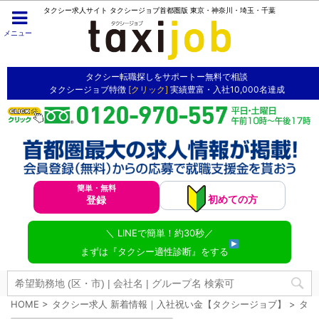
タクシー求人サイト タクシージョブ首都圏版 東京・神奈川・埼玉・千葉
メニュー
タクシー転職探しをサポートー無料で相談
タクシージョブ特徴
[クリック]
実績豊富・入社10,000名達成
簡単・無料
初めての方
登録
＼ LINEで簡単！約30秒／
まずは『タクシー適性診断』をする
HOME
>
タクシー求人 新着情報｜入社祝い金【タクシージョブ】
>
タク