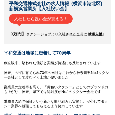
平和交通株式会社の求人情報 (横浜市港北区)
新横浜営業所【入社祝い金】
入社したら祝い金が貰える！
万円】
タクシージョブより入社された全員に
就職支援金
(面接・研修交通
平和交通は地域に密着して70周年
創立以来、培われた信頼と実績が待遇にも反映されています
神奈川の街に育てられ70年の当社はこれから神奈川県No.1タクシ
ー会社として歩むべく土壌が整いました
従業員の定着率も高く、「黄色いタクシー」としてのブランド力
も上がり、神奈川県下では認知度がNo.1のタクシー会社です
乗務員の給与保証という新たな取り組みも実施し、安心してタク
シー業界へ就職してもらえるよう努力しています