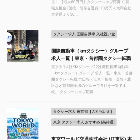
る！ 【最大60万円】タクシージョブ応募で 就
職支援金 (面接・研修交通費) 10万円＋大和自動
車交通より50 ...
タクシー求人 国際自動車 入社祝い金
国際自動車（kmタクシー）グループ
求人一覧｜東京・首都圏タクシー転職
東京大手4社KMグループ22社掲載 国際自動車
（kmタクシー）グループ 求人一覧｜東京・首都
圏タクシー転職 世田谷・江東・板橋・葛飾・北
区など首都圏全域のグループ各社を一覧で比
較。 タクシージョブ応募 ...
タクシー求人 東京都［入社祝い金］
東京 タクシー求人 おすすめ [高待遇]
東京ワールド交通株式会社 (江東区) 本