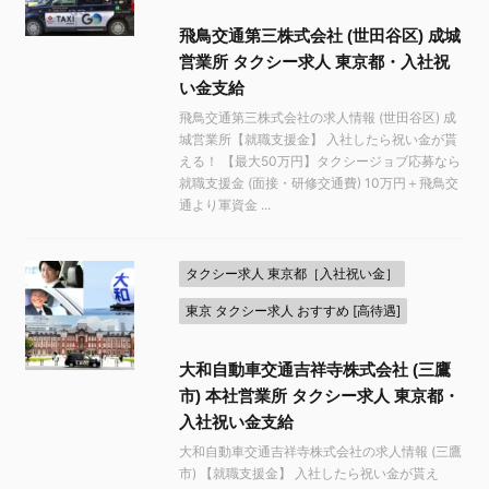
飛鳥交通第三株式会社 (世田谷区) 成城
営業所 タクシー求人 東京都・入社祝
い金支給
飛鳥交通第三株式会社の求人情報 (世田谷区) 成
城営業所【就職支援金】 入社したら祝い金が貰
える！ 【最大50万円】タクシージョブ応募なら
就職支援金 (面接・研修交通費) 10万円＋飛鳥交
通より軍資金 ...
タクシー求人 東京都［入社祝い金］
東京 タクシー求人 おすすめ [高待遇]
大和自動車交通吉祥寺株式会社 (三鷹
市) 本社営業所 タクシー求人 東京都・
入社祝い金支給
大和自動車交通吉祥寺株式会社の求人情報 (三鷹
市) 【就職支援金】 入社したら祝い金が貰え