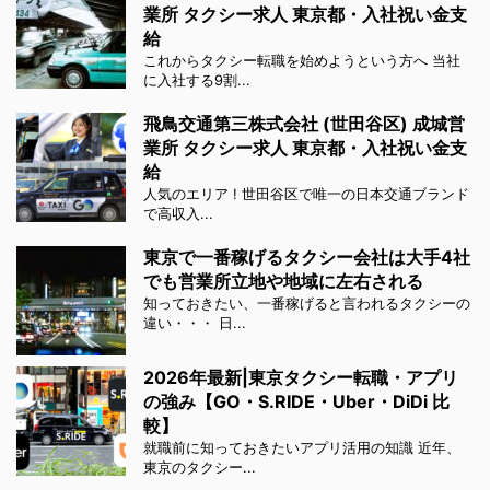
業所 タクシー求人 東京都・入社祝い金支
給
これからタクシー転職を始めようという方へ 当社
に入社する9割...
飛鳥交通第三株式会社 (世田谷区) 成城営
業所 タクシー求人 東京都・入社祝い金支
給
人気のエリア ! 世田谷区で唯一の日本交通ブランド
で高収入...
東京で一番稼げるタクシー会社は大手4社
でも営業所立地や地域に左右される
知っておきたい、一番稼げると言われるタクシーの
違い・・・ 日...
2026年最新|東京タクシー転職・アプリ
の強み【GO・S.RIDE・Uber・DiDi 比
較】
就職前に知っておきたいアプリ活用の知識 近年、
東京のタクシー...