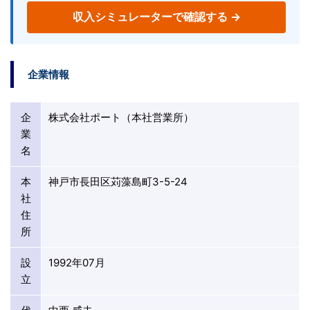
収入シミュレーターで確認する →
企業情報
企
株式会社ポート（本社営業所）
業
名
本
神戸市長田区苅藻島町3-5-24
社
住
所
設
1992年07月
立