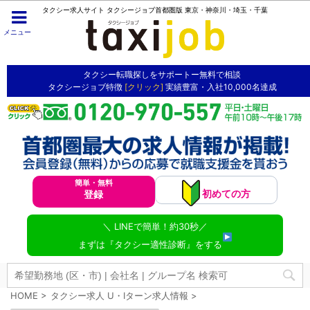
タクシー求人サイト タクシージョブ首都圏版 東京・神奈川・埼玉・千葉
メニュー
タクシー転職探しをサポートー無料で相談
タクシージョブ特徴
[クリック]
実績豊富・入社10,000名達成
簡単・無料
初めての方
登録
＼ LINEで簡単！約30秒／
まずは『タクシー適性診断』をする
HOME
>
タクシー求人 U・Iターン求人情報
>