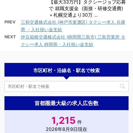
【最大33万円】タクシージョブ応募
で 就職支援金 (面接・研修交通費)
＋札幌交通より30万 ...
PREV
三和交通株式会社 (神戸市東灘区) タクシー求人 兵庫
県 ・入社祝い金支給
NEXT
伊豆箱根交通株式会社 (静岡県三島市) 三島営業所 タ
クシー求人 静岡県・入社祝い金支給
市区町村・沿線名・駅名で検索
首都圏最大級の求人広告数
1,215
件
2026年8月9日現在