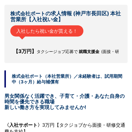
の
求人情報
(神戸市長田区) 本社
株式会社ポート
営業所【
入社祝い金
】
入社したら祝い金が貰える！
【3万円】
タクシージョブ応募で
就職支援金
(面接・研修交通費)を独
株式会社ポート（本社営業所）／未経験者は、試用期間
中（3ヶ月）給与補償有
男女関係なく活躍でき、子育て・介護・あなた自身の
時間を優先できる職場
新しい働き方を実現してみませんか!
〈入社サポート〉
3万円【タクジョブから面接・研修交通
費を支給】