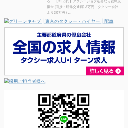
る！ 【33万円】タクシージョブ応募なら就職支
援金 (面接・研修交通費) 3万円＋タクシー会社
より30万円 ( ...