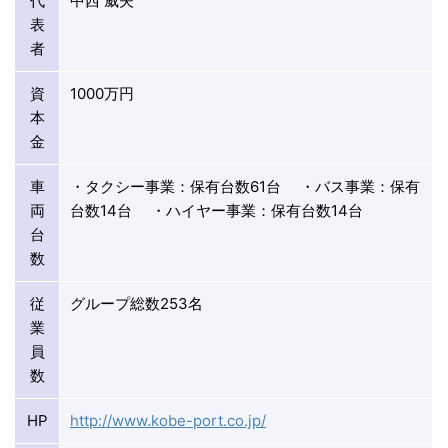
代
中西 威夫
表
者
資
1000万円
本
金
車
・タクシー事業：保有台数61台 ・バス事業：保有
両
台数14台 ・ハイヤー事業：保有台数14台
台
数
従
グループ総数253名
業
員
数
HP
http://www.kobe-port.co.jp/