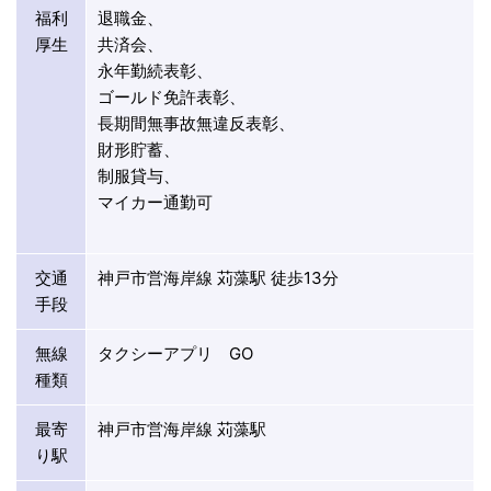
福利
退職金、
厚生
共済会、
永年勤続表彰、
ゴールド免許表彰、
長期間無事故無違反表彰、
財形貯蓄、
制服貸与、
マイカー通勤可
交通
神戸市営海岸線 苅藻駅 徒歩13分
手段
無線
タクシーアプリ GO
種類
最寄
神戸市営海岸線 苅藻駅
り駅